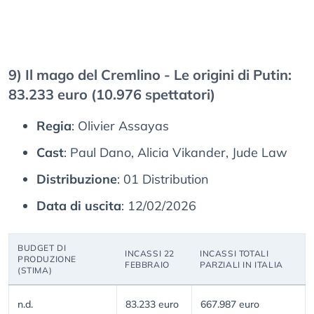
9) Il mago del Cremlino - Le origini di Putin:
83.233 euro (10.976 spettatori)
Regia
: Olivier Assayas
Cast
: Paul Dano, Alicia Vikander, Jude Law
Distribuzione
: 01 Distribution
Data di uscita
: 12/02/2026
BUDGET DI
INCASSI 22
INCASSI TOTALI
PRODUZIONE
FEBBRAIO
PARZIALI IN ITALIA
(STIMA)
n.d.
83.233 euro
667.987 euro