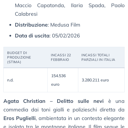
Maccio Capatonda, Ilaria Spada, Paolo
Calabresi
Distribuzione
: Medusa Film
Data di uscita
: 05/02/2026
BUDGET DI
INCASSI 22
INCASSI TOTALI
PRODUZIONE
FEBBRAIO
PARZIALI IN ITALIA
(STIMA)
154.536
n.d.
3.280.211 euro
euro
Agata Christian – Delitto sulle nevi
è una
commedia dai toni gialli e polizieschi diretta da
Eros Puglielli
, ambientata in un contesto elegante
e isolato tra le montagne italiane. Il film segue le