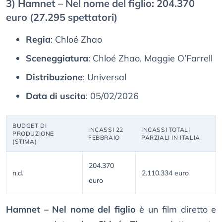
3) Hamnet – Nel nome del figlio: 204.370
euro (27.295 spettatori)
Regia
: Chloé Zhao
Sceneggiatura
: Chloé Zhao, Maggie O’Farrell
Distribuzione
: Universal
Data di uscita
: 05/02/2026
BUDGET DI
INCASSI 22
INCASSI TOTALI
PRODUZIONE
FEBBRAIO
PARZIALI IN ITALIA
(STIMA)
204.370
n.d.
2.110.334 euro
euro
Hamnet – Nel nome del figlio
è un film diretto e