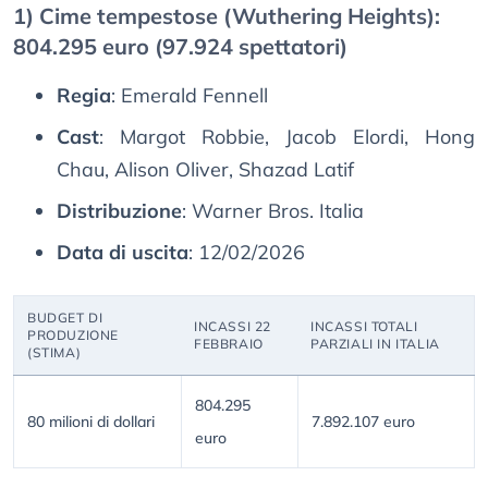
1) Cime tempestose (Wuthering Heights):
804.295 euro (97.924 spettatori)
Regia
: Emerald Fennell
Cast
: Margot Robbie, Jacob Elordi, Hong
Chau, Alison Oliver, Shazad Latif
Distribuzione
: Warner Bros. Italia
Data di uscita
: 12/02/2026
BUDGET DI
INCASSI 22
INCASSI TOTALI
PRODUZIONE
FEBBRAIO
PARZIALI IN ITALIA
(STIMA)
804.295
80 milioni di dollari
7.892.107 euro
euro