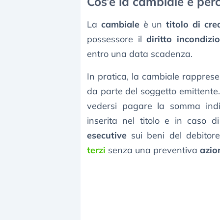
Cos’è la cambiale e perc
La
cambiale
è un
titolo di cre
possessore il
diritto incondizi
entro una data scadenza.
In pratica, la cambiale rappres
da parte del soggetto emittente. 
vedersi pagare la somma indi
inserita nel titolo e in caso
esecutive
sui beni del debito
terzi
senza una preventiva
azio