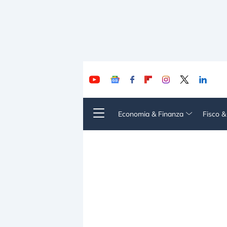
Economia & Finanza
Fisco 