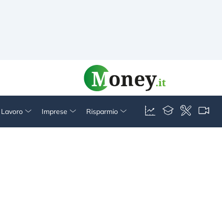
& Lavoro
Imprese
Risparmio