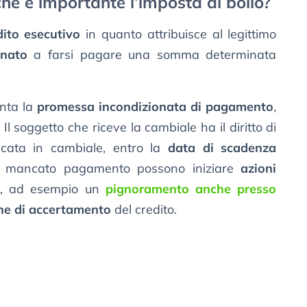
hé è importante l’imposta di bollo?
dito esecutivo
in quanto attribuisce al legittimo
onato
a farsi pagare una somma determinata
enta la
promessa incondizionata di pagamento
,
Il soggetto che riceve la cambiale ha il diritto di
cata in cambiale, entro la
data di scadenza
 di mancato pagamento possono iniziare
azioni
re, ad esempio un
pignoramento anche presso
ne di accertamento
del credito.