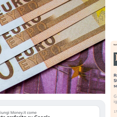
sa più
Russia e Cina pronti a spegnere
L
L’America sta
Starlink. Gli investitori stanno
i
el 2008?
sottovalutando il rischio?
l
 cresce, ma è
Gli investitori tech continuano a
L
 dall’economia
ignorare il rischio geopolitico: il (…)
s
c
17 luglio 2026
iungi Money.it come
9