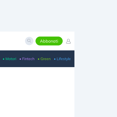
Abbonati
• Motori
• Fintech
• Green
• Lifestyle