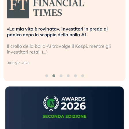
«La mia vita è rovinata». Investitori in preda al
panico dopo lo scoppio della bolla AI
Il crollo della bolla AI travolge il Kospi, mentre gli
investitori retail (…)
30 luglio 2026