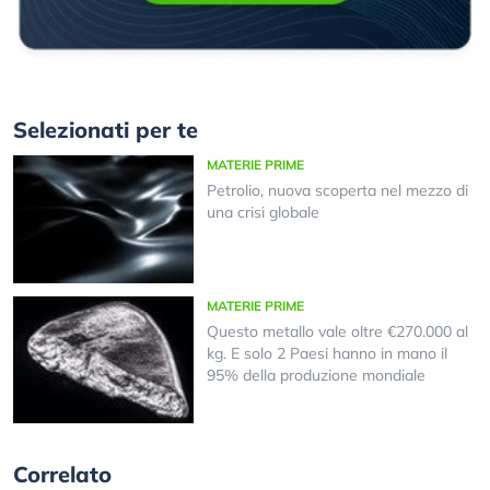
Selezionati per te
MATERIE PRIME
Petrolio, nuova scoperta nel mezzo di
una crisi globale
MATERIE PRIME
Questo metallo vale oltre €270.000 al
kg. E solo 2 Paesi hanno in mano il
95% della produzione mondiale
Correlato