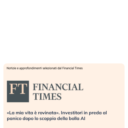
vita è rovinata». Investitori in preda al
Quando la
dopo lo scoppio della bolla AI
L’America 