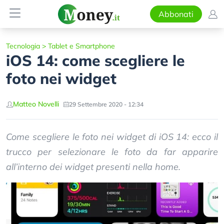
Abbonati
Tecnologia
>
Tablet e Smartphone
iOS 14: come scegliere le
foto nei widget
Matteo Novelli
29 Settembre 2020 - 12:34
Come scegliere le foto nei widget di iOS 14: ecco il
trucco per selezionare le foto da far apparire
all’interno dei widget presenti nella home.