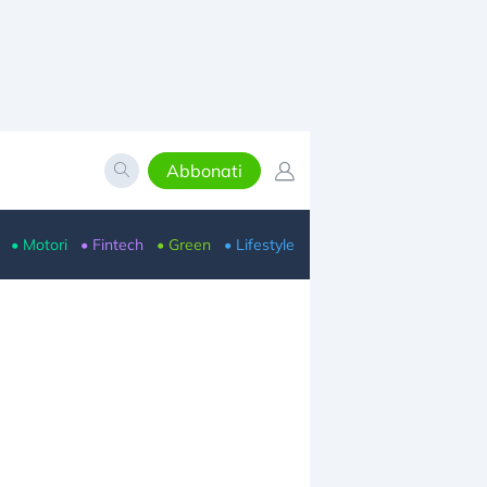
Abbonati
• Motori
• Fintech
• Green
• Lifestyle