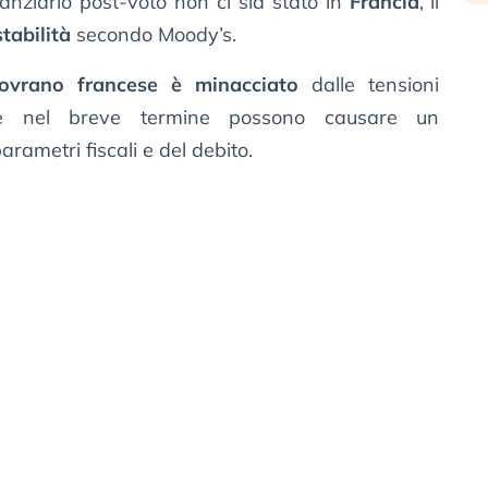
anziario post-voto non ci sia stato in
Francia
, il
stabilità
secondo Moody’s.
sovrano francese è minacciato
dalle tensioni
lte nel breve termine possono causare un
rametri fiscali e del debito.