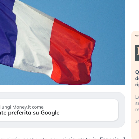
». Investitori
Quando la finanza pesa più
R
o lo scoppio
dell’economia reale. L’America sta
S
ripetendo gli errori del 2008?
s
travolge il
La ricchezza mondiale cresce, ma è
G
itori retail (…)
sempre più sganciata dall’economia
i
iungi Money.it come
reale. (…)
te preferita su Google
17
24 luglio 2026