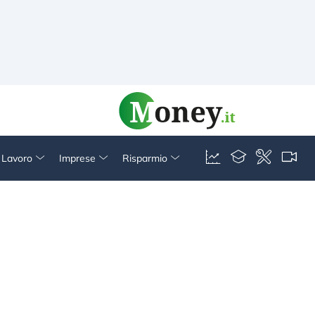
& Lavoro
Imprese
Risparmio