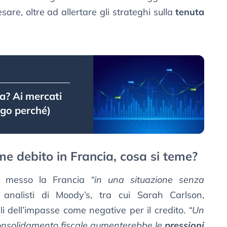
esare, oltre ad allertare gli strateghi sulla
tenuta
ia? Ai mercati
ego perché)
me debito in Francia, cosa si teme?
nno messo la Francia
“in una situazione senza
 analisti di Moody’s, tra cui Sarah Carlson,
ali dell’impasse come negative per il credito.
“Un
consolidamento fiscale aumenterebbe le
pressioni