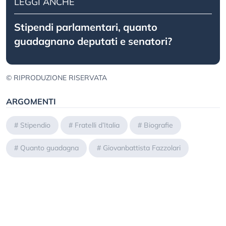
LEGGI ANCHE
Stipendi parlamentari, quanto
guadagnano deputati e senatori?
© RIPRODUZIONE RISERVATA
ARGOMENTI
#
Stipendio
#
Fratelli d’Italia
#
Biografie
#
Quanto guadagna
#
Giovanbattista Fazzolari