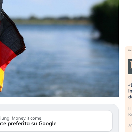
Dalle valutazioni estreme alla
«
correzione. Cosa sta guidando il
i
repricing degli asset?
d
Gli investitori stanno finalmente
I
mostrando segni di stanchezza
K
iungi Money.it come
verso le (…)
te preferita su Google
30
3 agosto 2026