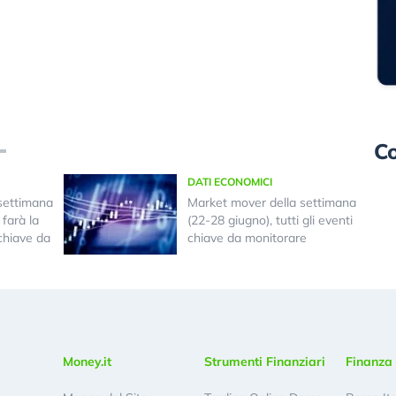
Co
DATI ECONOMICI
settimana
Market mover della settimana
farà la
(22-28 giugno), tutti gli eventi
 chiave da
chiave da monitorare
Money.it
Strumenti Finanziari
Finanza 