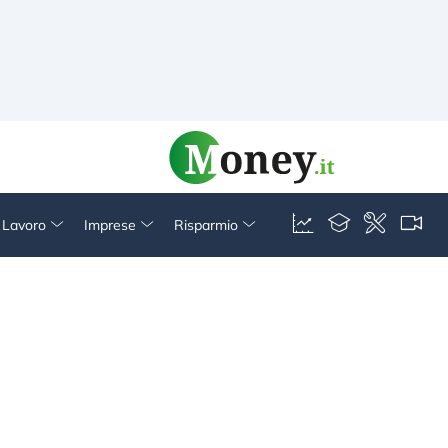
& Lavoro
Imprese
Risparmio