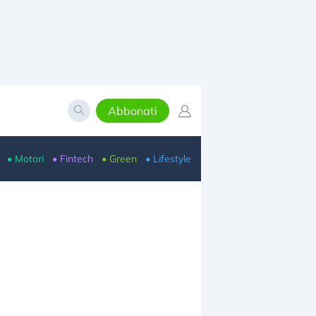
Abbonati
• Motori
• Fintech
• Green
• Lifestyle