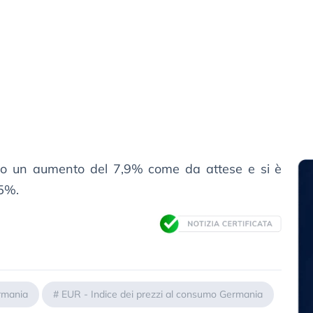
ato un aumento del 7,9% come da attese e si è
,5%.
rmania
#
EUR - Indice dei prezzi al consumo Germania