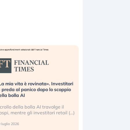
La mia vita è rovinata». Investitori
Quando la finanza p
n preda al panico dopo lo scoppio
dell’economia reale. 
ella bolla AI
ripetendo gli errori 
l crollo della bolla AI travolge il
La ricchezza mondial
ospi, mentre gli investitori retail (…)
sempre più sganciata
reale. (…)
 luglio 2026
24 luglio 2026