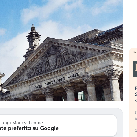
». Investitori
Quando la finanza pesa più
R
o lo scoppio
dell’economia reale. L’America sta
S
ripetendo gli errori del 2008?
s
travolge il
La ricchezza mondiale cresce, ma è
G
itori retail (…)
sempre più sganciata dall’economia
i
iungi Money.it come
reale. (…)
te preferita su Google
17
24 luglio 2026