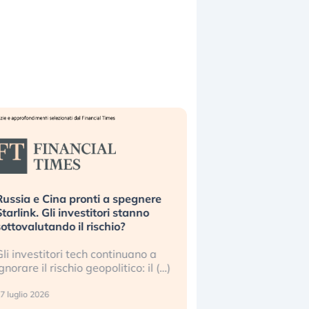
ussia e Cina pronti a spegnere
La grande operazion
tarlink. Gli investitori stanno
insabbiamento sui da
ottovalutando il rischio?
l’AI, spiegata sul Fi
li investitori tech continuano a
Le regole sulla trasp
gnorare il rischio geopolitico: il (…)
sembrano non valere 
center e le big (…)
 luglio 2026
9 luglio 2026