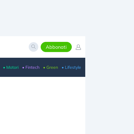
Abbonati
• Motori
• Fintech
• Green
• Lifestyle