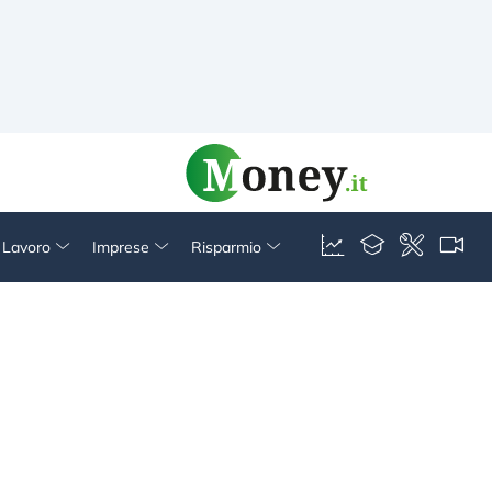
& Lavoro
Imprese
Risparmio