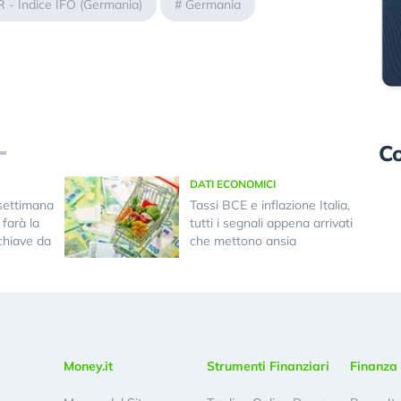
 - Indice IFO (Germania)
#
Germania
Co
DATI ECONOMICI
settimana
Tassi BCE e inflazione Italia,
farà la
tutti i segnali appena arrivati
 chiave da
che mettono ansia
Money.it
Strumenti Finanziari
Finanza 