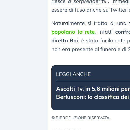
riesce a sorprendermi
”. Immedi
essere diffuso anche su Twitter e
Naturalmente si tratta di una
popolano la rete
. Infatti
confr
diretta Rai
, è stato facilmente 
non era presente al funerale di S
LEGGI ANCHE
Ascolti Tv, in 5,6 milioni per
Berlusconi: la classifica dei 
© RIPRODUZIONE RISERVATA