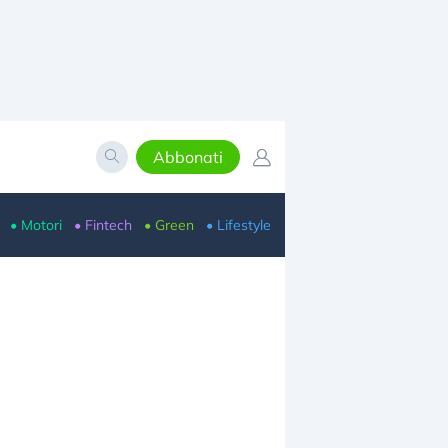
Abbonati
• Motori
• Fintech
• Green
• Lifestyle