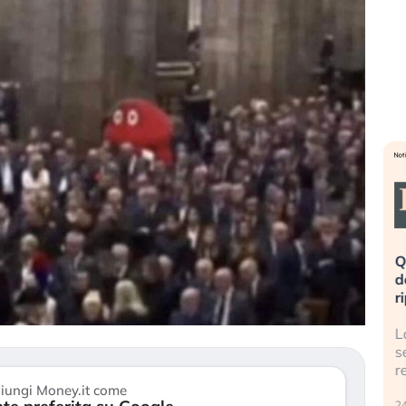
eme alla
«La mia vita è rovinata». Investitori
Q
uidando il
in preda al panico dopo lo scoppio
d
della bolla AI
r
finalmente
Il crollo della bolla AI travolge il
L
tanchezza
Kospi, mentre gli investitori retail (…)
s
r
30 luglio 2026
iungi Money.it come
24