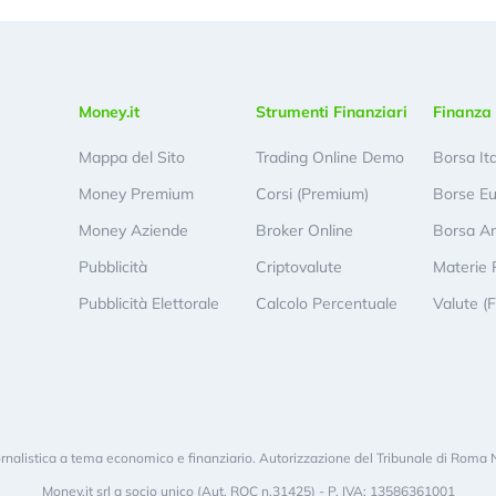
Money.it
Strumenti Finanziari
Finanza 
Mappa del Sito
Trading Online Demo
Borsa It
Money Premium
Corsi (Premium)
Borse E
Money Aziende
Broker Online
Borsa A
Pubblicità
Criptovalute
Materie 
Pubblicità Elettorale
Calcolo Percentuale
Valute (
rnalistica a tema economico e finanziario. Autorizzazione del Tribunale di Roma 
Money.it srl a socio unico (Aut. ROC n.31425) - P. IVA: 13586361001