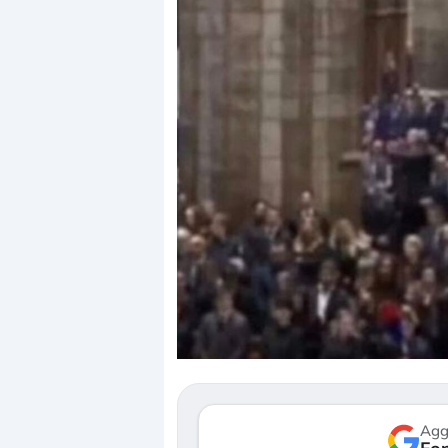
Dalle valutazioni estr
correzione. Cosa sta g
repricing degli asset?
Gli investitori stanno 
mostrando segni di s
verso le (…)
Agg
3 agosto 2026