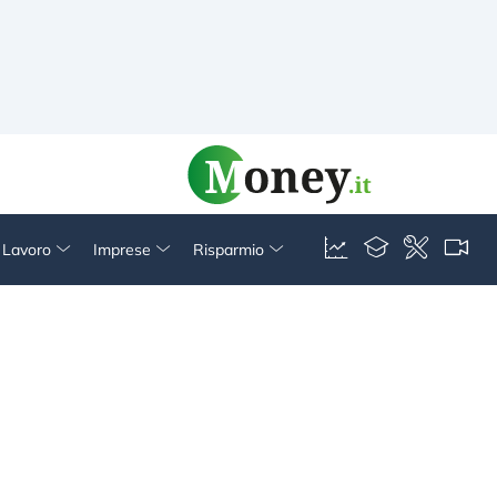
& Lavoro
Imprese
Risparmio