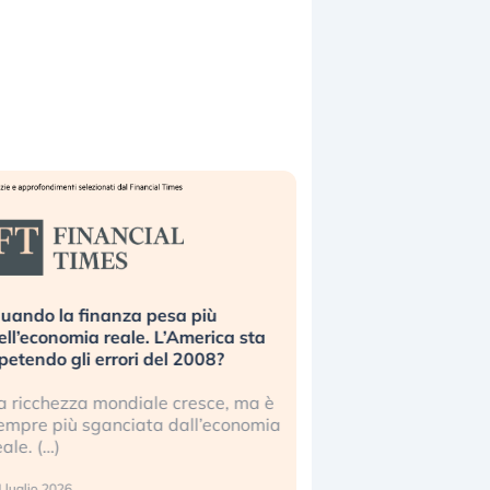
uando la finanza pesa più
Russia e Cina pronti
ell’economia reale. L’America sta
Starlink. Gli investit
ipetendo gli errori del 2008?
sottovalutando il ris
a ricchezza mondiale cresce, ma è
Gli investitori tech c
empre più sganciata dall’economia
ignorare il rischio geop
eale. (…)
17 luglio 2026
 luglio 2026