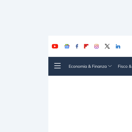
Economia & Finanza
Fisco 