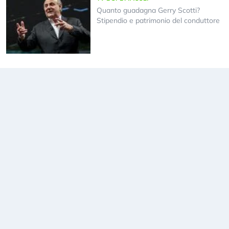
Quanto guadagna Gerry Scotti?
Stipendio e patrimonio del conduttore