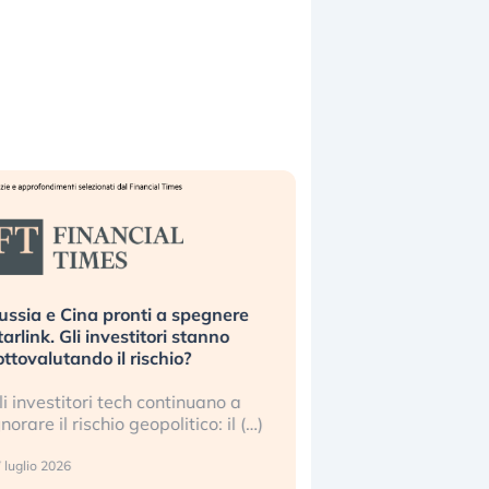
ussia e Cina pronti a spegnere
La grande operazion
tarlink. Gli investitori stanno
insabbiamento sui da
ottovalutando il rischio?
l’AI, spiegata sul Fi
li investitori tech continuano a
Le regole sulla trasp
gnorare il rischio geopolitico: il (…)
sembrano non valere 
center e le big (…)
 luglio 2026
9 luglio 2026