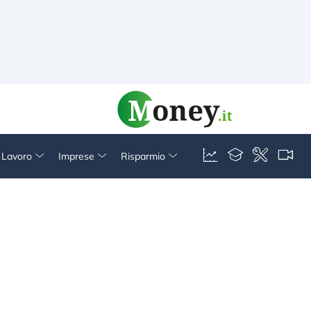
& Lavoro
Imprese
Risparmio