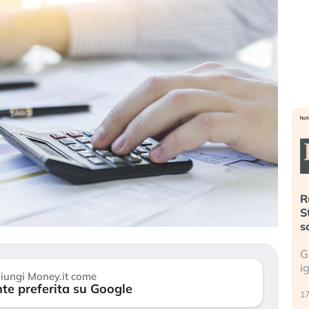
». Investitori
Quando la finanza pesa più
R
o lo scoppio
dell’economia reale. L’America sta
S
ripetendo gli errori del 2008?
s
travolge il
La ricchezza mondiale cresce, ma è
G
itori retail (…)
sempre più sganciata dall’economia
i
iungi Money.it come
reale. (…)
te preferita su Google
17
24 luglio 2026