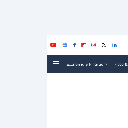
Economia & Finanza
Fisco 