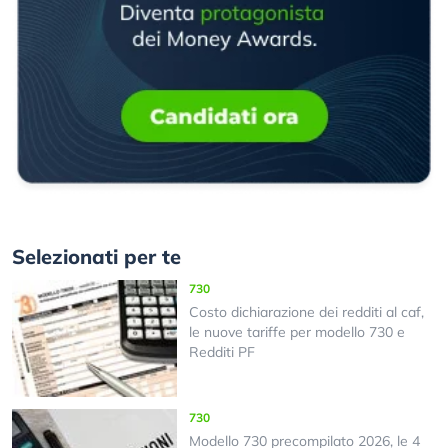
Selezionati per te
730
Costo dichiarazione dei redditi al caf,
le nuove tariffe per modello 730 e
Redditi PF
730
Modello 730 precompilato 2026, le 4