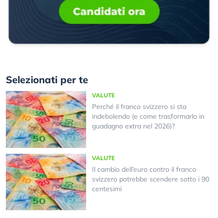
Selezionati per te
VALUTE
Perché il franco svizzero si sta
indebolendo (e come trasformarlo in
guadagno extra nel 2026)?
VALUTE
Il cambio dell’euro contro il franco
svizzero potrebbe scendere sotto i 90
centesimi