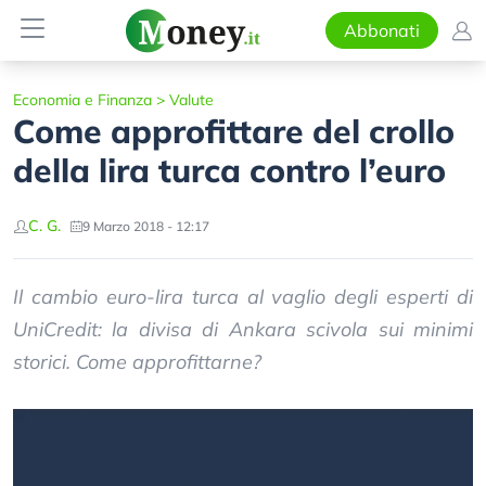
Abbonati
Economia e Finanza
>
Valute
Come approfittare del crollo
della lira turca contro l’euro
C. G.
9 Marzo 2018 - 12:17
Il cambio euro-lira turca al vaglio degli esperti di
UniCredit: la divisa di Ankara scivola sui minimi
storici. Come approfittarne?