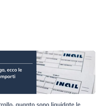
a, ecco le
 importi
rollo, quanto sono liquidate le