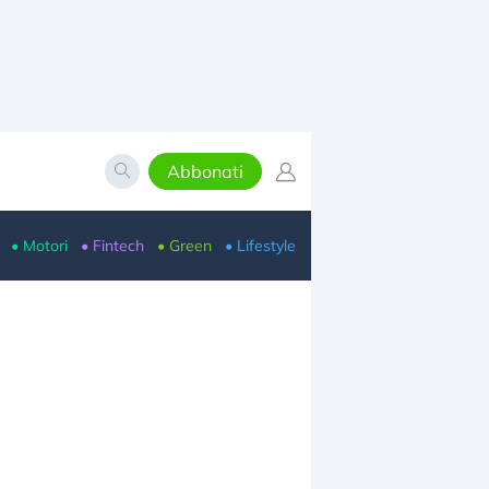
Abbonati
• Motori
• Fintech
• Green
• Lifestyle