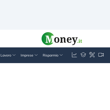
& Lavoro
Imprese
Risparmio