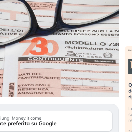
eme alla
«La mia vita è rovinata». Investitori
Q
uidando il
in preda al panico dopo lo scoppio
d
della bolla AI
r
finalmente
Il crollo della bolla AI travolge il
L
tanchezza
Kospi, mentre gli investitori retail (…)
s
iungi Money.it come
r
te preferita su Google
30 luglio 2026
24