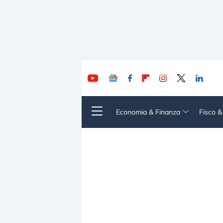
Economia & Finanza
Fisco 