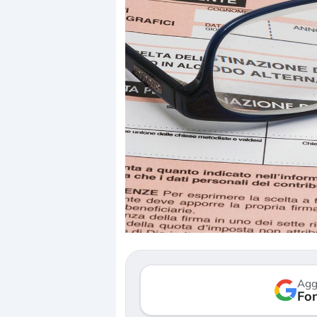
Dalle valutazioni estr
correzione. Cosa sta g
repricing degli asset?
Gli investitori stanno 
mostrando segni di s
Agg
verso le (…)
Fon
3 agosto 2026