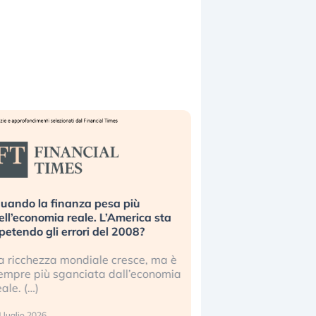
uando la finanza pesa più
Russia e Cina pronti
ell’economia reale. L’America sta
Starlink. Gli investit
ipetendo gli errori del 2008?
sottovalutando il ris
a ricchezza mondiale cresce, ma è
Gli investitori tech c
empre più sganciata dall’economia
ignorare il rischio geop
eale. (…)
17 luglio 2026
 luglio 2026