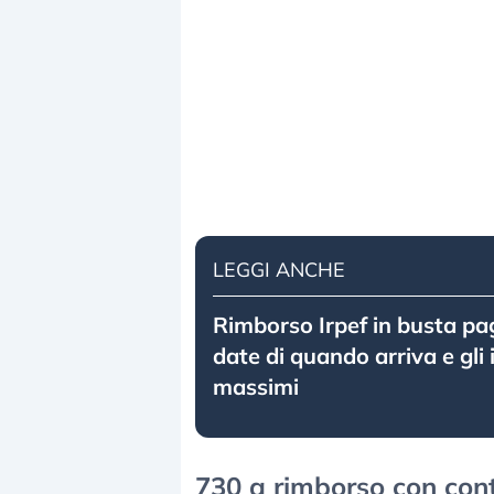
LEGGI ANCHE
Rimborso Irpef in busta pag
date di quando arriva e gli
massimi
730 a rimborso con cont