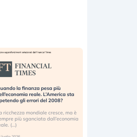
uando la finanza pesa più
Russia e Cina pronti
ell’economia reale. L’America sta
Starlink. Gli investit
ipetendo gli errori del 2008?
sottovalutando il ris
a ricchezza mondiale cresce, ma è
Gli investitori tech c
empre più sganciata dall’economia
ignorare il rischio geop
eale. (…)
17 luglio 2026
 luglio 2026