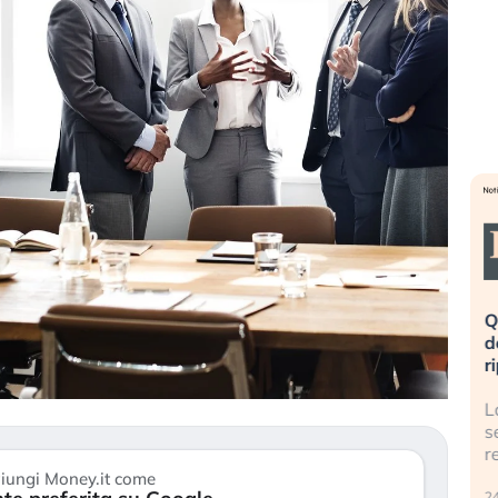
eme alla
«La mia vita è rovinata». Investitori
Q
uidando il
in preda al panico dopo lo scoppio
d
della bolla AI
r
finalmente
Il crollo della bolla AI travolge il
L
tanchezza
Kospi, mentre gli investitori retail (…)
s
r
30 luglio 2026
iungi Money.it come
24