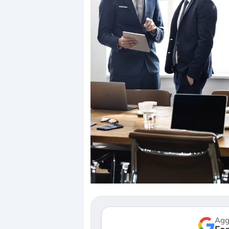
Dalle valutazioni estr
correzione. Cosa sta g
repricing degli asset?
Gli investitori stanno 
mostrando segni di s
verso le (…)
Agg
3 agosto 2026