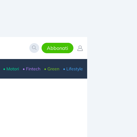
Abbonati
• Motori
• Fintech
• Green
• Lifestyle