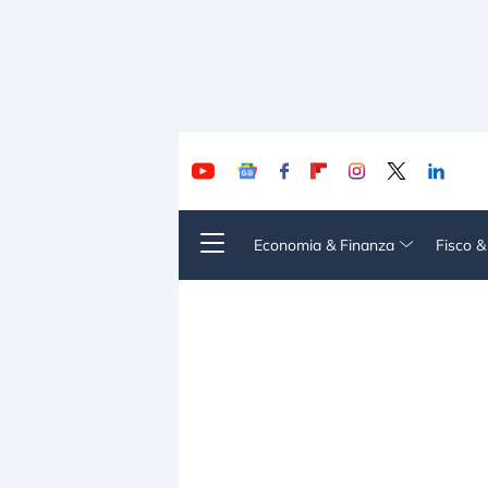
Economia & Finanza
Fisco 