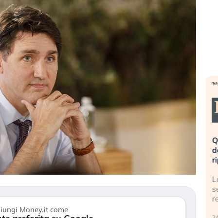
eme alla
«La mia vita è rovinata». Investitori
Q
uidando il
in preda al panico dopo lo scoppio
d
della bolla AI
r
finalmente
Il crollo della bolla AI travolge il
L
tanchezza
Kospi, mentre gli investitori retail (…)
s
r
30 luglio 2026
iungi Money.it come
24