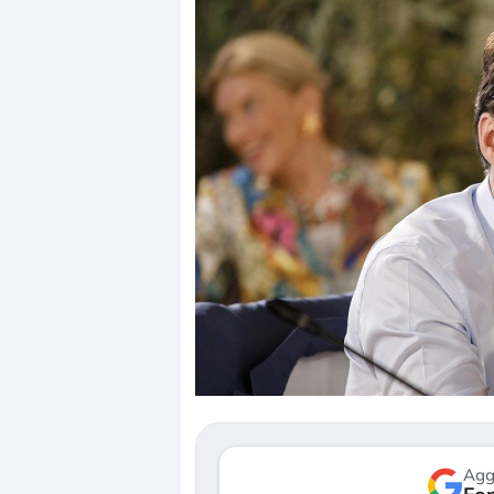
Dalle valutazioni estr
correzione. Cosa sta g
repricing degli asset?
Gli investitori stanno 
mostrando segni di s
verso le (…)
Agg
3 agosto 2026