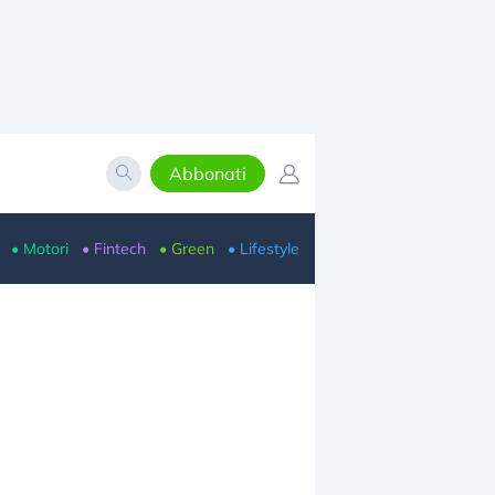
Abbonati
• Motori
• Fintech
• Green
• Lifestyle