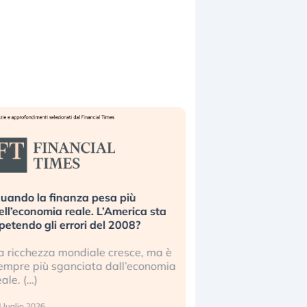
uando la finanza pesa più
Russia e Cina pronti
ell’economia reale. L’America sta
Starlink. Gli investit
ipetendo gli errori del 2008?
sottovalutando il ris
a ricchezza mondiale cresce, ma è
Gli investitori tech c
empre più sganciata dall’economia
ignorare il rischio geop
eale. (…)
17 luglio 2026
 luglio 2026