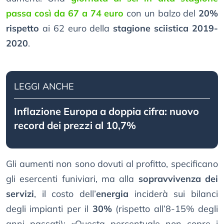
passa così da 67 a 74 euro
con un balzo del
20%
rispetto
ai 62 euro della
stagione sciistica 2019-
2020
.
LEGGI ANCHE
Inflazione Europa a doppia cifra: nuovo
record dei prezzi al 10,7%
Gli aumenti non sono dovuti al profitto, specificano
gli esercenti funiviari, ma alla
sopravvivenza dei
servizi
, il costo dell’
energia
inciderà sui bilanci
degli impianti per il
30%
(rispetto all’8-15% degli
anni passati): «Questa percentuale non copre i