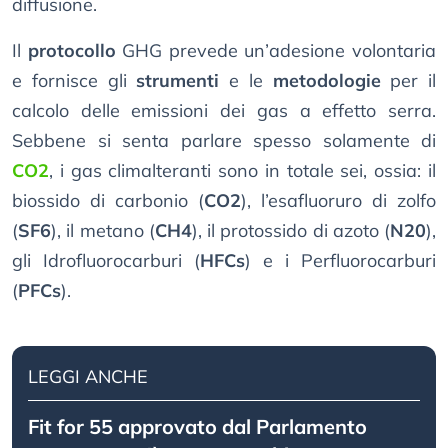
diffusione.
Il
protocollo
GHG prevede un’adesione volontaria
e fornisce gli
strumenti
e le
metodologie
per il
calcolo delle emissioni dei gas a effetto serra.
Sebbene si senta parlare spesso solamente di
CO2
, i gas climalteranti sono in totale sei, ossia: il
biossido di carbonio (
CO2
), l’esafluoruro di zolfo
(
SF6
), il metano (
CH4
), il protossido di azoto (
N20
),
gli Idrofluorocarburi (
HFCs
) e i Perfluorocarburi
(
PFCs
).
LEGGI ANCHE
Fit for 55 approvato dal Parlamento