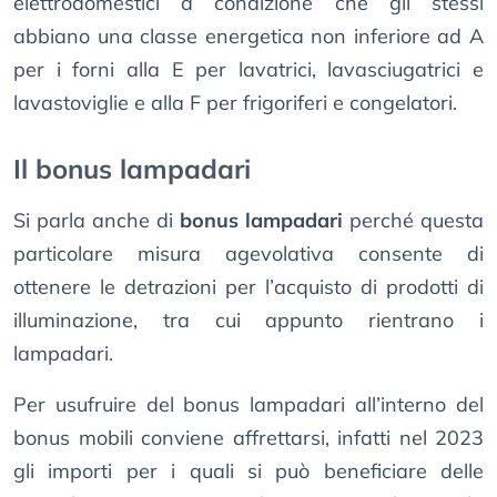
elettrodomestici a condizione che gli stessi
abbiano una classe energetica non inferiore ad A
per i forni alla E per lavatrici, lavasciugatrici e
lavastoviglie e alla F per frigoriferi e congelatori.
Il bonus lampadari
Si parla anche di
bonus lampadari
perché questa
particolare misura agevolativa consente di
ottenere le detrazioni per l’acquisto di prodotti di
illuminazione, tra cui appunto rientrano i
lampadari.
Per usufruire del bonus lampadari all’interno del
bonus mobili conviene affrettarsi, infatti nel 2023
gli importi per i quali si può beneficiare delle