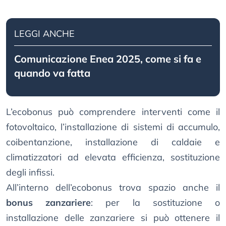
LEGGI ANCHE
Comunicazione Enea 2025, come si fa e
quando va fatta
L’ecobonus può comprendere interventi come il
fotovoltaico, l’installazione di sistemi di accumulo,
coibentanzione, installazione di caldaie e
climatizzatori ad elevata efficienza, sostituzione
degli infissi.
All’interno dell’ecobonus trova spazio anche il
bonus zanzariere
: per la sostituzione o
installazione delle zanzariere si può ottenere il