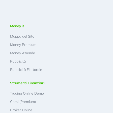
Money.it
Mappa del Sito
Money Premium
Money Aziende
Pubblicità
Pubblicità Elettorale
Strumenti Finanziari
Trading Online Demo
Corsi (Premium)
Broker Online