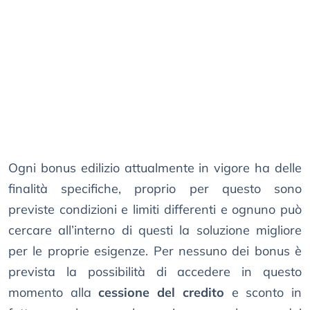
Ogni bonus edilizio attualmente in vigore ha delle
finalità specifiche, proprio per questo sono
previste condizioni e limiti differenti e ognuno può
cercare all’interno di questi la soluzione migliore
per le proprie esigenze. Per nessuno dei bonus è
prevista la possibilità di accedere in questo
momento alla
cessione del credito
e sconto in