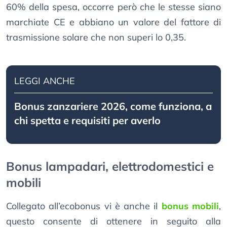
60% della spesa, occorre però che le stesse siano
marchiate CE e abbiano un valore del fattore di
trasmissione solare che non superi lo 0,35.
LEGGI ANCHE
Bonus zanzariere 2026, come funziona, a
chi spetta e requisiti per averlo
Bonus lampadari, elettrodomestici e
mobili
Collegato all’ecobonus vi è anche il
bonus mobili
,
questo consente di ottenere in seguito alla