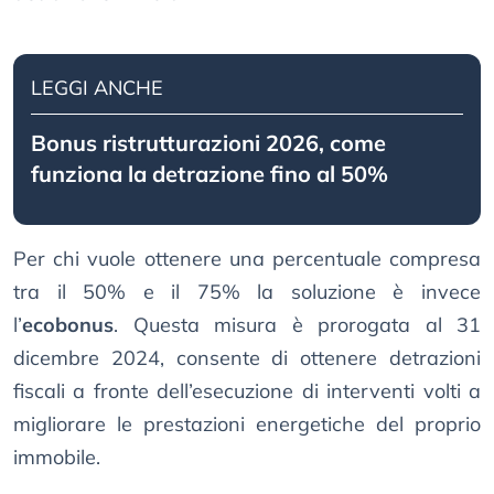
LEGGI ANCHE
Bonus ristrutturazioni 2026, come
funziona la detrazione fino al 50%
Per chi vuole ottenere una percentuale compresa
tra il 50% e il 75% la soluzione è invece
l’
ecobonus
. Questa misura è prorogata al 31
dicembre 2024, consente di ottenere detrazioni
fiscali a fronte dell’esecuzione di interventi volti a
migliorare le prestazioni energetiche del proprio
immobile.