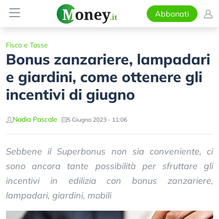
Abbonati
Fisco e Tasse
Bonus zanzariere, lampadari
e giardini, come ottenere gli
incentivi di giugno
Nadia Pascale
5 Giugno 2023 - 11:06
Sebbene il Superbonus non sia conveniente, ci
sono ancora tante possibilità per sfruttare gli
incentivi in edilizia con bonus zanzariere,
lampadari, giardini, mobili