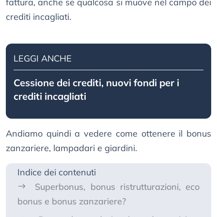
fattura, anche se qualcosa si muove nel campo dei
crediti incagliati.
LEGGI ANCHE
Cessione dei crediti, nuovi fondi per i
crediti incagliati
Andiamo quindi a vedere come ottenere il bonus
zanzariere, lampadari e giardini.
Indice dei contenuti
Superbonus, bonus ristrutturazioni, eco
bonus e bonus zanzariere?