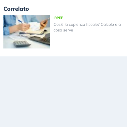
Correlato
IRPEF
Cos’è la capienza fiscale? Calcolo e a
cosa serve