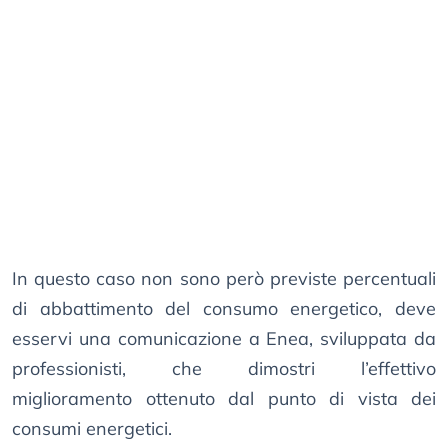
In questo caso non sono però previste percentuali
di abbattimento del consumo energetico, deve
esservi una comunicazione a Enea, sviluppata da
professionisti, che dimostri l’effettivo
miglioramento ottenuto dal punto di vista dei
consumi energetici.