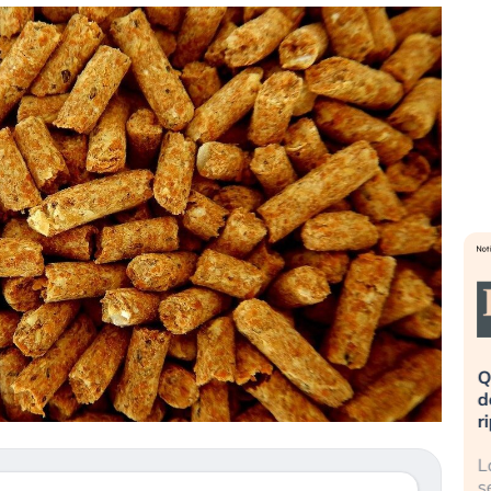
eme alla
«La mia vita è rovinata». Investitori
Q
uidando il
in preda al panico dopo lo scoppio
d
della bolla AI
r
finalmente
Il crollo della bolla AI travolge il
L
tanchezza
Kospi, mentre gli investitori retail (…)
s