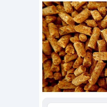
Dalle valutazioni estr
correzione. Cosa sta g
repricing degli asset?
Gli investitori stanno 
mostrando segni di s