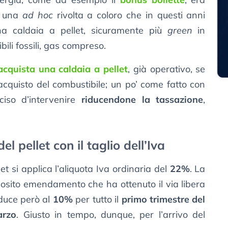
a una
ad hoc
rivolta a coloro che in questi anni
na caldaia a pellet, sicuramente più
green
in
ibili fossili, gas compreso.
acquista una caldaia a pellet
, già operativo, se
’acquisto del combustibile; un po’ come fatto con
eciso d’intervenire
riducendone la tassazione
,
 pellet con il taglio dell’Iva
et si applica l’aliquota Iva ordinaria del
22%
. La
osito emendamento che ha ottenuto il via libera
iduce però al
10%
per tutto il
primo trimestre del
arzo
. Giusto in tempo, dunque, per l’arrivo del