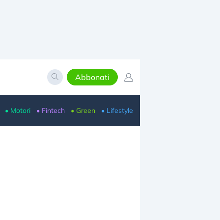
Abbonati
• Motori
• Fintech
• Green
• Lifestyle