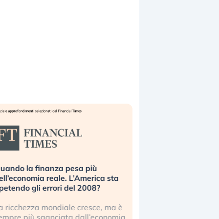
uando la finanza pesa più
Russia e Cina pronti
ell’economia reale. L’America sta
Starlink. Gli investit
ipetendo gli errori del 2008?
sottovalutando il ris
a ricchezza mondiale cresce, ma è
Gli investitori tech c
empre più sganciata dall’economia
ignorare il rischio geop