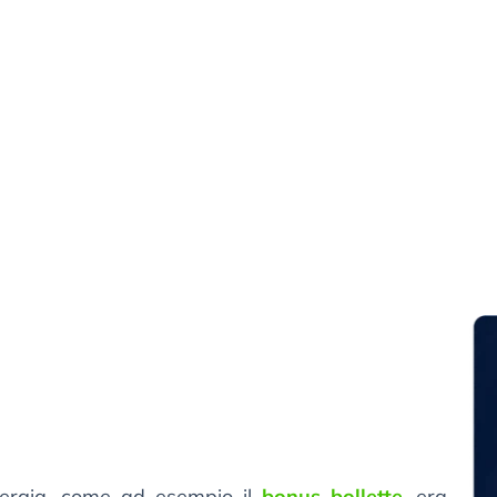
energia, come ad esempio il
bonus bollette
, era