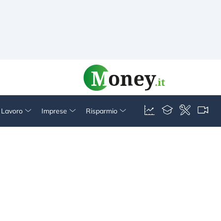
& Lavoro
Imprese
Risparmio