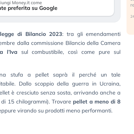
iungi Money.it come
r
te preferita su Google
30 luglio 2026
24
 legge di Bilancio 2023
: tra gli emendamenti
icembre dalla commissione Bilancio della Camera
ia l’Iva
sul combustibile, così come pure sul
una stufa a pellet saprà il perché un tale
abile. Dallo scoppio della guerra in Ucraina,
 pellet è cresciuto senza sosta, arrivando anche a
 di 15 chilogrammi). Trovare
pellet a meno di 8
eppure virando su prodotti meno performanti.