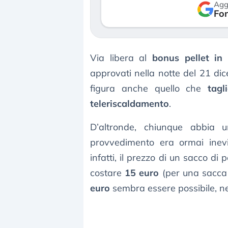
Agg
verso le (…)
Fon
3 agosto 2026
Via libera al
bonus pellet in
approvati nella notte del 21 d
figura anche quello che
tagl
teleriscaldamento
.
D’altronde, chiunque abbia 
provvedimento era ormai inevit
infatti, il prezzo di un sacco di
costare
15 euro
(per una sacca
euro
sembra essere possibile, n