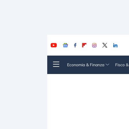
Economia & Finanza
Fisco 