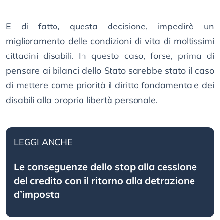
E di fatto, questa decisione, impedirà un
miglioramento delle condizioni di vita di moltissimi
cittadini disabili. In questo caso, forse, prima di
pensare ai bilanci dello Stato sarebbe stato il caso
di mettere come priorità il diritto fondamentale dei
disabili alla propria libertà personale.
LEGGI ANCHE
Le conseguenze dello stop alla cessione
del credito con il ritorno alla detrazione
d’imposta