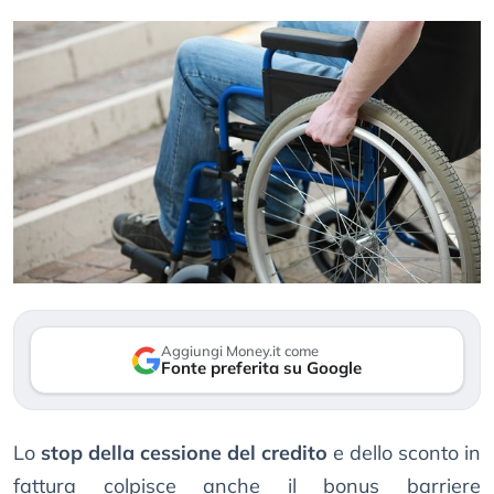
Aggiungi Money.it come
Fonte preferita su Google
Lo
stop della cessione del credito
e dello sconto in
fattura colpisce anche il bonus barriere