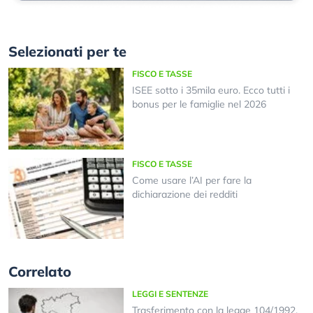
Selezionati per te
FISCO E TASSE
ISEE sotto i 35mila euro. Ecco tutti i
bonus per le famiglie nel 2026
FISCO E TASSE
Come usare l’AI per fare la
dichiarazione dei redditi
Correlato
LEGGI E SENTENZE
Trasferimento con la legge 104/1992,