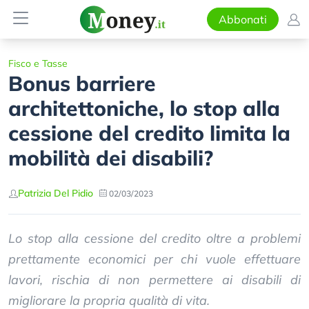
Abbonati
Fisco e Tasse
Bonus barriere
architettoniche, lo stop alla
cessione del credito limita la
mobilità dei disabili?
Patrizia Del Pidio
02/03/2023
Lo stop alla cessione del credito oltre a problemi
prettamente economici per chi vuole effettuare
lavori, rischia di non permettere ai disabili di
migliorare la propria qualità di vita.