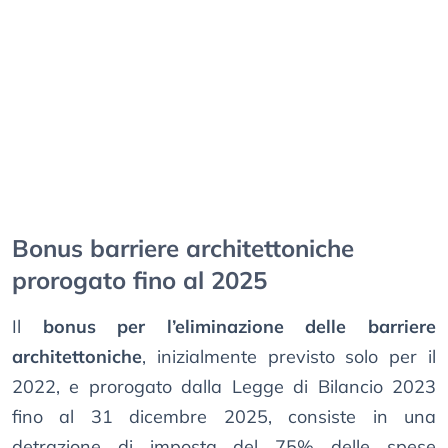
Bonus barriere architettoniche
prorogato fino al 2025
Il
bonus per l’eliminazione delle barriere
architettoniche
, inizialmente previsto solo per il
2022, e prorogato dalla Legge di Bilancio 2023
fino al 31 dicembre 2025, consiste in una
detrazione di imposta del 75% delle spese