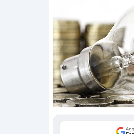
Dalle valutazioni estr
correzione. Cosa sta g
repricing degli asset?
Gli investitori stanno 
mostrando segni di s
verso le (…)
Agg
3 agosto 2026