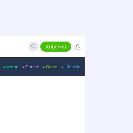
Abbonati
• Motori
• Fintech
• Green
• Lifestyle