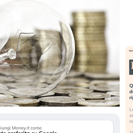
eme alla
«La mia vita è rovinata». Investitori
Q
uidando il
in preda al panico dopo lo scoppio
d
della bolla AI
r
finalmente
Il crollo della bolla AI travolge il
L
tanchezza
Kospi, mentre gli investitori retail (…)
s
r
30 luglio 2026
iungi Money.it come
24