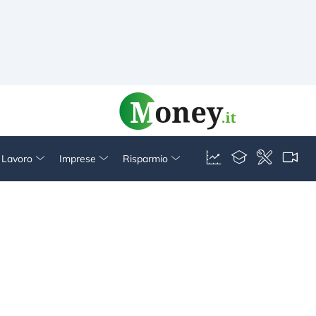
& Lavoro
Imprese
Risparmio