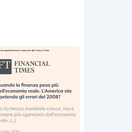
uando la finanza pesa più
Russia e Cina pronti
ell’economia reale. L’America sta
Starlink. Gli investit
ipetendo gli errori del 2008?
sottovalutando il ris
a ricchezza mondiale cresce, ma è
Gli investitori tech c
empre più sganciata dall’economia
ignorare il rischio geop
eale. (…)
17 luglio 2026
 luglio 2026