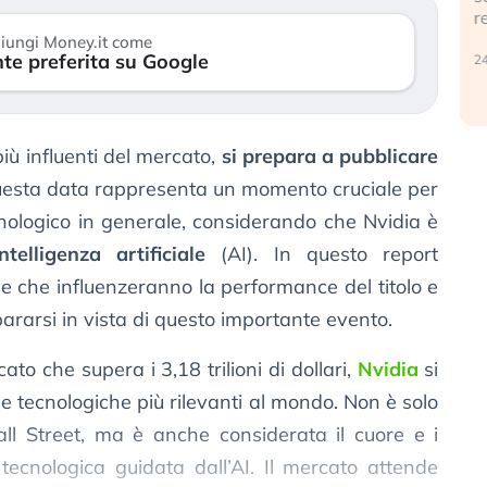
r
30 luglio 2026
iungi Money.it come
te preferita su Google
24
 più influenti del mercato,
si prepara a pubblicare
uesta data rappresenta un momento cruciale per
tecnologico in generale, considerando che Nvidia è
intelligenza artificiale
(AI). In questo report
ave che influenzeranno la performance del titolo e
ararsi in vista di questo importante evento.
to che supera i 3,18 trilioni di dollari,
Nvidia
si
 tecnologiche più rilevanti al mondo. Non è solo
all Street, ma è anche considerata il cuore e i
 tecnologica guidata dall’AI. Il mercato attende