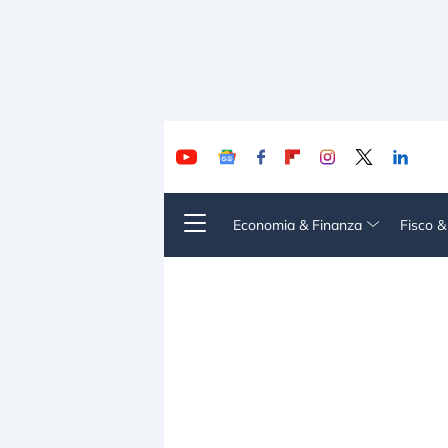
Economia & Finanza
Fisco 