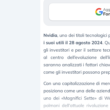
verso le (…)
Agg
Fon
3 agosto 2026
Nvidia
, uno dei titoli tecnologici
i suoi utili il 28 agosto 2024
. Q
gli investitori e per il settore 
al centro dell’evoluzione dell’
saranno analizzati i fattori chi
come gli investitori possono prep
Con una capitalizzazione di merca
posiziona come una delle aziende
uno dei «Magnifici Sette» di W
polmoni dell’attuale rivoluzione