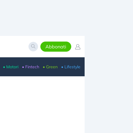
Abbonati
• Motori
• Fintech
• Green
• Lifestyle