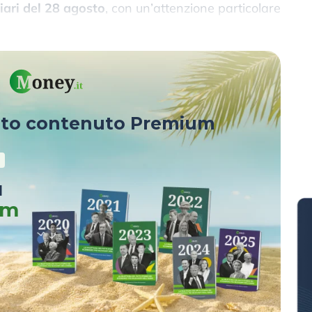
ziari del 28 agosto
, con un’attenzione particolare
e le aspettative degli analisti.
sto contenuto Premium
u
um