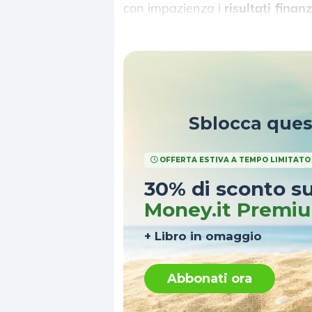
con impazienza i
risultati finan
alla capacità di Nvidia di superar
Sblocca que
OFFERTA ESTIVA A TEMPO LIMITATO
30% di sconto s
Money.it Premi
+ Libro in omaggio
Abbonati ora