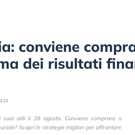
ia: conviene compr
a dei risultati fina
2:13
 suoi utili il 28 agosto. Conviene comprare o
ciale? Scopri le strategie migliori per affrontare