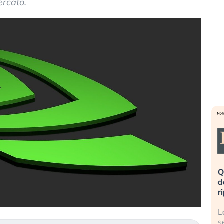
ercato.
eme alla
«La mia vita è rovinata». Investitori
Q
uidando il
in preda al panico dopo lo scoppio
d
della bolla AI
r
finalmente
Il crollo della bolla AI travolge il
L
tanchezza
Kospi, mentre gli investitori retail (…)
s