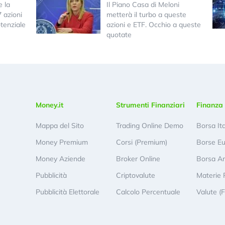
e la
Il Piano Casa di Meloni
7 azioni
metterà il turbo a queste
tenziale
azioni e ETF. Occhio a queste
quotate
Money.it
Strumenti Finanziari
Finanza 
Mappa del Sito
Trading Online Demo
Borsa It
Money Premium
Corsi (Premium)
Borse E
Money Aziende
Broker Online
Borsa A
Pubblicità
Criptovalute
Materie 
Pubblicità Elettorale
Calcolo Percentuale
Valute (