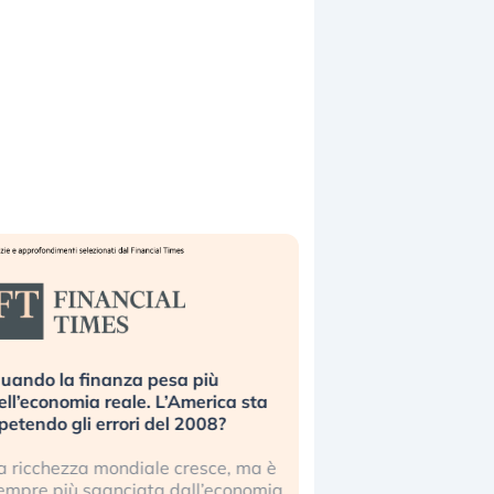
uando la finanza pesa più
Russia e Cina pronti
ell’economia reale. L’America sta
Starlink. Gli investit
ipetendo gli errori del 2008?
sottovalutando il ris
a ricchezza mondiale cresce, ma è
Gli investitori tech c
empre più sganciata dall’economia
ignorare il rischio geop