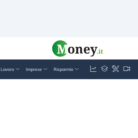
& Lavoro
Imprese
Risparmio