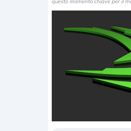
questo momento chiave per il m
Dalle valutazioni estr
correzione. Cosa sta g
repricing degli asset?
Gli investitori stanno 
mostrando segni di s