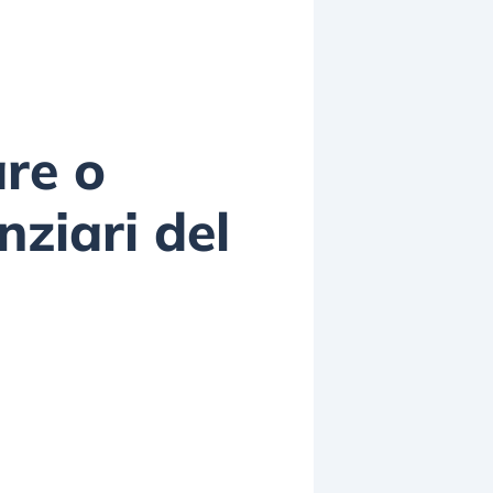
are o
nziari del