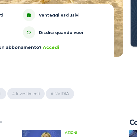
ti
Vantaggi esclusivi
Disdici quando vuoi
à un abbonamento?
Accedi
i
#
Investimenti
#
NVIDIA
Co
AZIONI