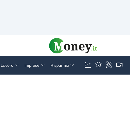
& Lavoro
Imprese
Risparmio