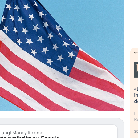
lutazioni estreme alla
«La mia vita è rovinata». Inv
ne. Cosa sta guidando il
in preda al panico dopo lo 
g degli asset?
della bolla AI
stitori stanno finalmente
Il crollo della bolla AI travolg
do segni di stanchezza
Kospi, mentre gli investitori 
(…)
30 luglio 2026
iungi Money.it come
026