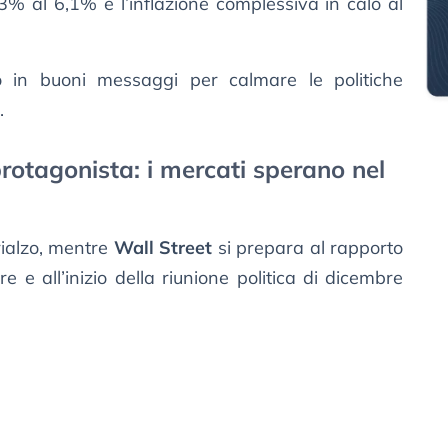
3% al 6,1% e l’inflazione complessiva in calo al
o in buoni messaggi per calmare le politiche
.
rotagonista: i mercati sperano nel
rialzo, mentre
Wall Street
si prepara al rapporto
e e all’inizio della riunione politica di dicembre