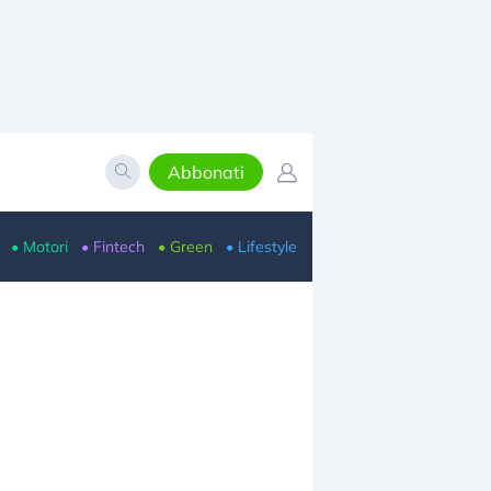
Abbonati
• Motori
• Fintech
• Green
• Lifestyle