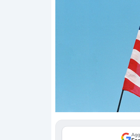
Dalle va
correzio
repricin
Gli inve
mostran
verso le 
Agg
3 agosto 2