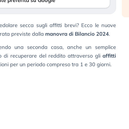
te preferita su Google
dolare secca sugli affitti brevi? Ecco le nuove
urata previste dalla
manovra di Bilancio 2024
.
avendo una seconda casa, anche un semplice
di recuperare del reddito attraverso gli
affitti
azioni per un periodo compreso tra 1 e 30 giorni.