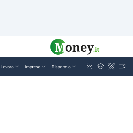
& Lavoro
Imprese
Risparmio