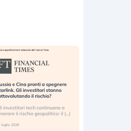
ussia e Cina pronti a spegnere
La grande operazion
tarlink. Gli investitori stanno
insabbiamento sui da
ottovalutando il rischio?
l’AI, spiegata sul Fi
li investitori tech continuano a
Le regole sulla trasp
gnorare il rischio geopolitico: il (…)
sembrano non valere 
center e le big (…)
 luglio 2026
9 luglio 2026