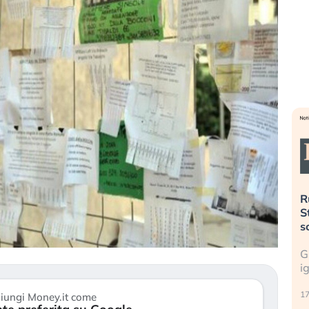
». Investitori
Quando la finanza pesa più
R
o lo scoppio
dell’economia reale. L’America sta
S
ripetendo gli errori del 2008?
s
travolge il
La ricchezza mondiale cresce, ma è
G
itori retail (…)
sempre più sganciata dall’economia
i
reale. (…)
17
iungi Money.it come
24 luglio 2026