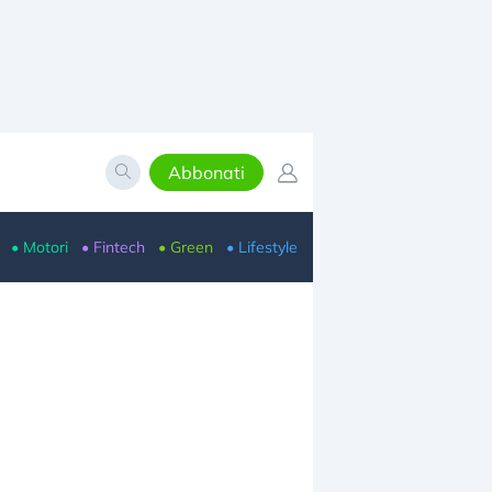
Abbonati
• Motori
• Fintech
• Green
• Lifestyle