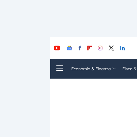
Economia & Finanza
Fisco 