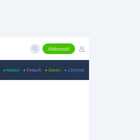
Abbonati
• Motori
• Fintech
• Green
• Lifestyle