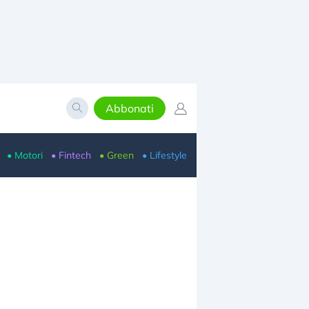
Abbonati
• Motori
• Fintech
• Green
• Lifestyle