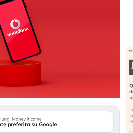
eme alla
«La mia vita è rovinata». Investitori
Q
uidando il
in preda al panico dopo lo scoppio
d
della bolla AI
r
finalmente
Il crollo della bolla AI travolge il
L
tanchezza
Kospi, mentre gli investitori retail (…)
s
iungi Money.it come
r
te preferita su Google
30 luglio 2026
24