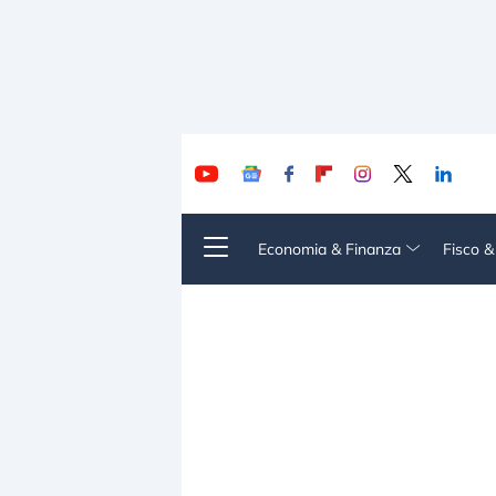
Economia & Finanza
Fisco 