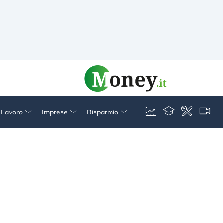
& Lavoro
Imprese
Risparmio