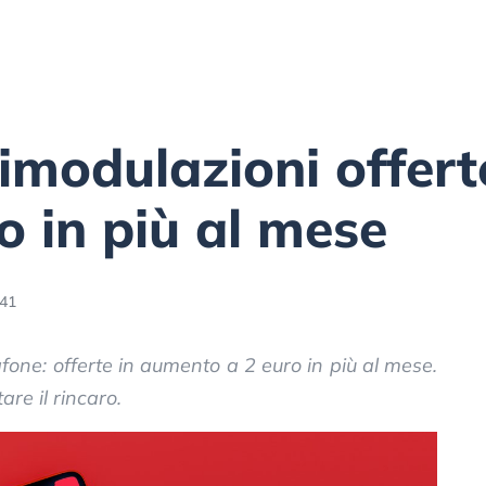
imodulazioni offerte
o in più al mese
:41
fone: offerte in aumento a 2 euro in più al mese.
re il rincaro.