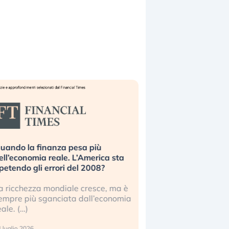
uando la finanza pesa più
Russia e Cina pronti
ell’economia reale. L’America sta
Starlink. Gli investit
ipetendo gli errori del 2008?
sottovalutando il ris
a ricchezza mondiale cresce, ma è
Gli investitori tech c
empre più sganciata dall’economia
ignorare il rischio geop
eale. (…)
17 luglio 2026
 luglio 2026