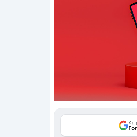
Dalle valutazioni estr
correzione. Cosa sta g
repricing degli asset?
Gli investitori stanno 
mostrando segni di s
Agg
verso le (…)
Fon
3 agosto 2026