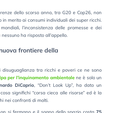
nferenze dello scorso anno, tra G20 e Cop26, non
 in merito ai consumi individuali dei super ricchi.
r mondiali, l’inconsistenza delle promesse e dei
a nessuno ha risposto all’appello.
 nuova frontiere della
i disuguaglianza tra ricchi e poveri ce ne sono
lpa per l’inquinamento ambientale
ne è solo un
nardo DiCaprio
, “Don’t Look Up”, ha dato un
osa significhi “corsa cieca alle risorse” ed è la
i nei confronti di molti.
non si fermano e il sogno dello spazio costa
75