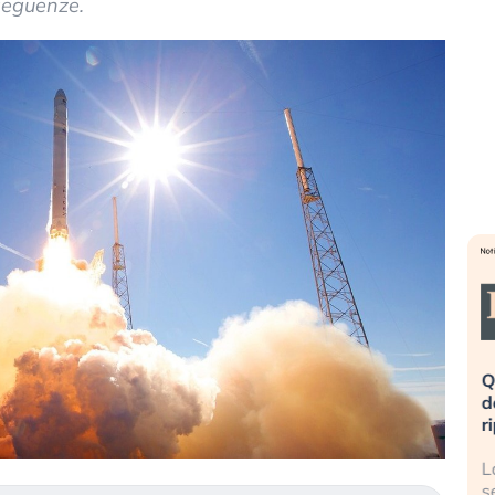
seguenze.
eme alla
«La mia vita è rovinata». Investitori
Q
uidando il
in preda al panico dopo lo scoppio
d
della bolla AI
r
finalmente
Il crollo della bolla AI travolge il
L
tanchezza
Kospi, mentre gli investitori retail (…)
s