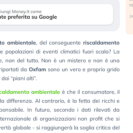
r
30 luglio 2026
iungi Money.it come
te preferita su Google
24
to ambientale
, del conseguente
riscaldamento
e popolazioni di eventi climatici fuori scala? La
e, non del tutto. Non è un mistero e non è una
riportati da
Oxfam
sono un vero e proprio grido
dai “piani alti”.
scaldamento ambientale
è che il consumatore, il
 differenza. Al contrario, è la fetta dei ricchi e
ponsabile. In futuro, secondo i dati rilevati da
ernazionale di organizzazioni non profit che si
ertà globale - si raggiungerà la soglia critica del