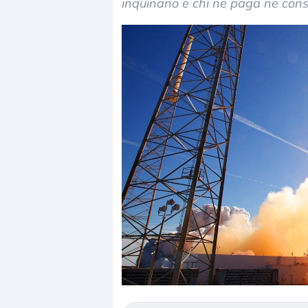
inquinano e chi ne paga ne con
Dalle valutazioni estr
correzione. Cosa sta g
repricing degli asset?
Gli investitori stanno 
mostrando segni di s