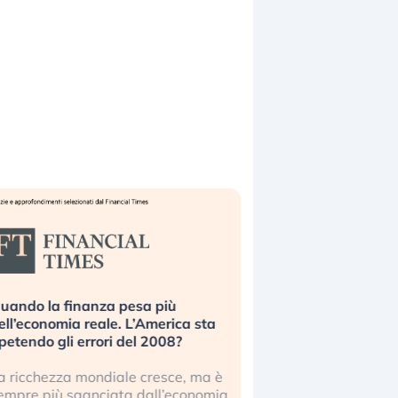
uando la finanza pesa più
Russia e Cina pronti
ell’economia reale. L’America sta
Starlink. Gli investit
ipetendo gli errori del 2008?
sottovalutando il ris
a ricchezza mondiale cresce, ma è
Gli investitori tech c
empre più sganciata dall’economia
ignorare il rischio geop