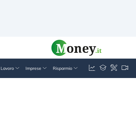
& Lavoro
Imprese
Risparmio