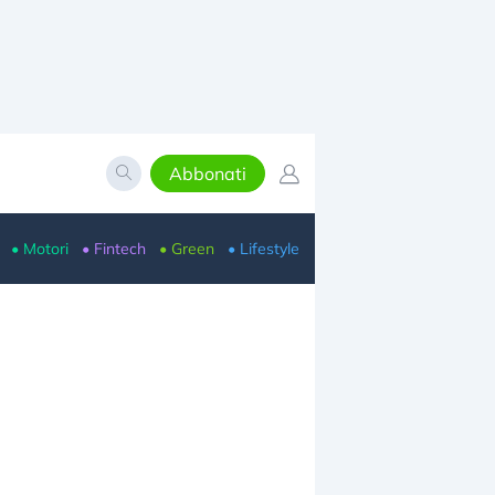
Abbonati
• Motori
• Fintech
• Green
• Lifestyle