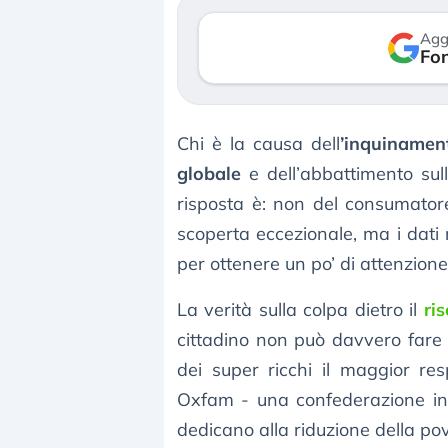
verso le (…)
Agg
Fon
3 agosto 2026
Chi è la causa dell
’inquinamen
globale
e dell’abbattimento sull
risposta è: non del consumator
scoperta eccezionale, ma i dati 
per ottenere un po’ di attenzione 
La verità sulla colpa dietro il
ri
cittadino non può davvero fare la
dei super ricchi il maggior res
Oxfam - una confederazione int
dedicano alla riduzione della pov