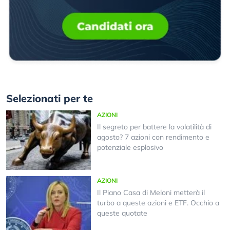
Selezionati per te
AZIONI
Il segreto per battere la volatilità di
agosto? 7 azioni con rendimento e
potenziale esplosivo
AZIONI
Il Piano Casa di Meloni metterà il
turbo a queste azioni e ETF. Occhio a
queste quotate