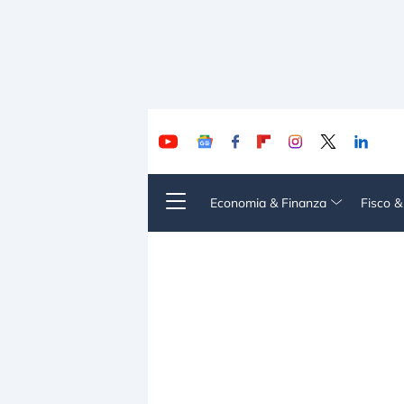
Economia & Finanza
Fisco 