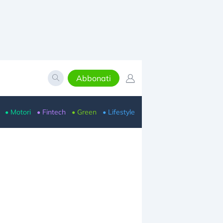
Abbonati
• Motori
• Fintech
• Green
• Lifestyle