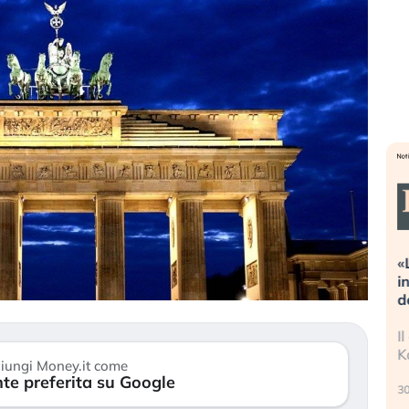
Dalle valutazioni estreme alla
«
correzione. Cosa sta guidando il
i
repricing degli asset?
d
Gli investitori stanno finalmente
I
mostrando segni di stanchezza
K
iungi Money.it come
verso le (…)
te preferita su Google
30
3 agosto 2026