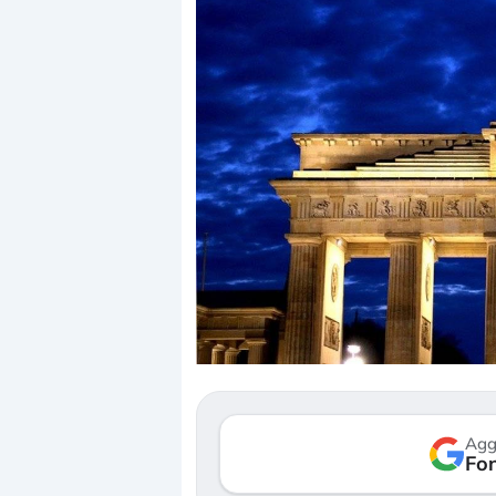
Agg
Fon