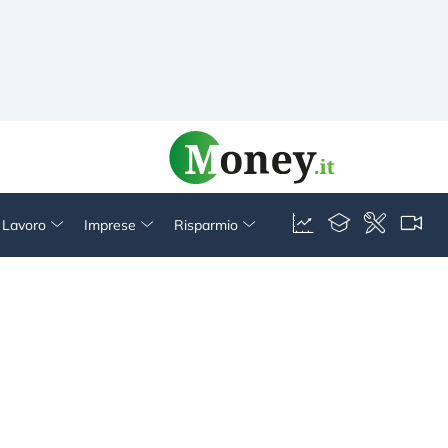
& Lavoro
Imprese
Risparmio