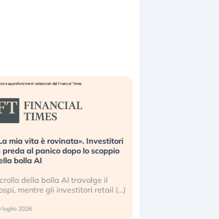
La mia vita è rovinata». Investitori
Quando la finanza p
n preda al panico dopo lo scoppio
dell’economia reale. 
ella bolla AI
ripetendo gli errori 
l crollo della bolla AI travolge il
La ricchezza mondial
ospi, mentre gli investitori retail (…)
sempre più sganciata
reale. (…)
 luglio 2026
24 luglio 2026