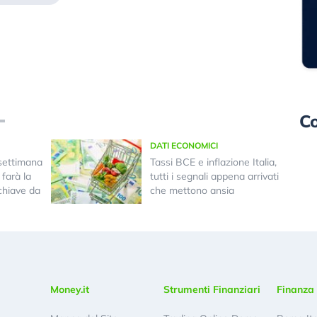
Co
DATI ECONOMICI
settimana
Tassi BCE e inflazione Italia,
farà la
tutti i segnali appena arrivati
 chiave da
che mettono ansia
Money.it
Strumenti Finanziari
Finanza 