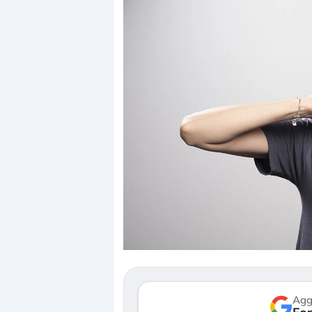
Dalle valutazioni estr
correzione. Cosa sta g
repricing degli asset?
Gli investitori stanno 
mostrando segni di s
verso le (…)
Agg
3 agosto 2026