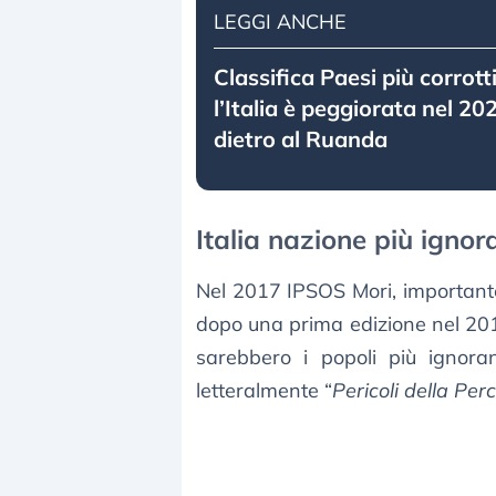
LEGGI ANCHE
Classifica Paesi più corrott
l’Italia è peggiorata nel 20
dietro al Ruanda
Italia nazione più igno
Nel 2017 IPSOS Mori, importante 
dopo una prima edizione nel 20
sarebbero i popoli più ignor
letteralmente “
Pericoli della Per