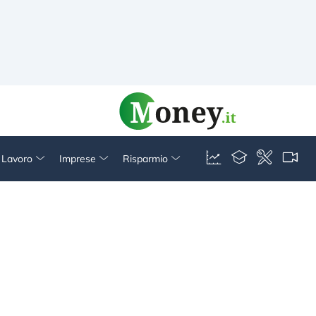
& Lavoro
Imprese
Risparmio