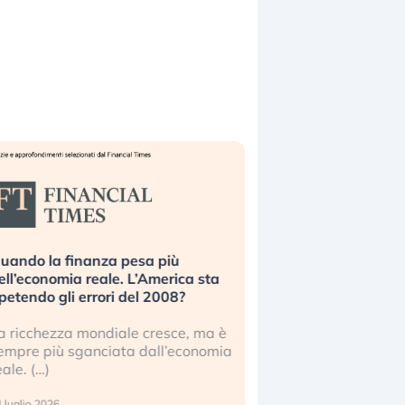
uando la finanza pesa più
Russia e Cina pronti
ell’economia reale. L’America sta
Starlink. Gli investit
ipetendo gli errori del 2008?
sottovalutando il ris
a ricchezza mondiale cresce, ma è
Gli investitori tech c
empre più sganciata dall’economia
ignorare il rischio geop
eale. (…)
17 luglio 2026
 luglio 2026