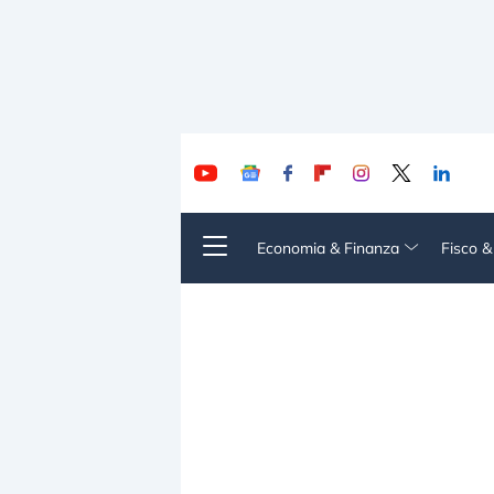
Economia & Finanza
Fisco 