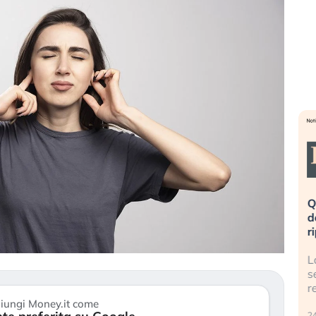
eme alla
«La mia vita è rovinata». Investitori
Q
uidando il
in preda al panico dopo lo scoppio
d
della bolla AI
r
finalmente
Il crollo della bolla AI travolge il
L
tanchezza
Kospi, mentre gli investitori retail (…)
s
r
30 luglio 2026
iungi Money.it come
24