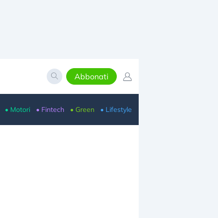
Abbonati
• Motori
• Fintech
• Green
• Lifestyle