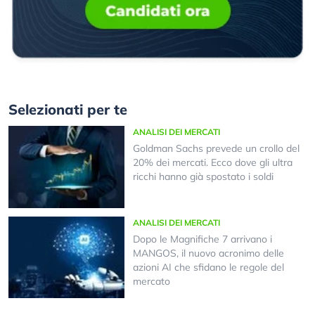
Selezionati per te
ANALISI DEI MERCATI
Goldman Sachs prevede un crollo del
20% dei mercati. Ecco dove gli ultra
ricchi hanno già spostato i soldi
ANALISI DEI MERCATI
Dopo le Magnifiche 7 arrivano i
MANGOS, il nuovo acronimo delle
azioni AI che sfidano le regole del
mercato