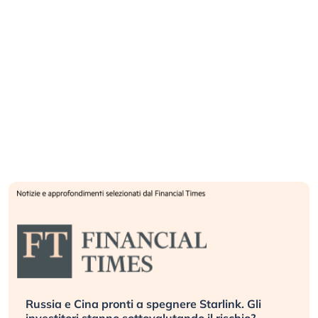
Russia e Cina pronti a spegnere Starlink. Gli
investitori stanno sottovalutando il rischio?