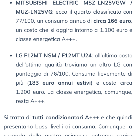
MITSUBISHI ELECTRIC MSZ-LN25VGW /
MUZ-LN25VG
: ecco il quarto classificato con
77/100, un consumo annuo di
circa 166 euro
,
un costo che si aggira intorno a 1.100 euro e
classe energetica A+++.
LG F12MT NSM / F12MT U24
: all’ultimo posto
dell’ottima qualità troviamo un altro LG con
punteggio di 76/100. Consuma lievemente di
più (
183 euro annui estivi
) e costa circa
1.200 euro. La classe energetica, comunque,
resta A+++.
Si tratta di
tutti condizionatori A+++
e che quindi
presentano bassi livelli di consumo. Comunque, a
seconda delle nostre esigenze potremo capire