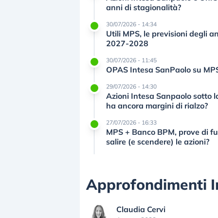
anni di stagionalità?
30/07/2026 - 14:34
Utili MPS, le previsioni degli a
2027-2028
30/07/2026 - 11:45
OPAS Intesa SanPaolo su MPS, 
29/07/2026 - 14:30
Azioni Intesa Sanpaolo sotto la
ha ancora margini di rialzo?
27/07/2026 - 16:33
MPS + Banco BPM, prove di fus
salire (e scendere) le azioni?
Approfondimenti I
Claudia Cervi