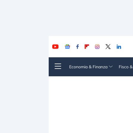
Economia & Finanza
Fisco 