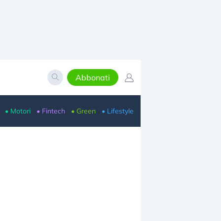
Abbonati
• Motori
• Fintech
• Green
• Lifestyle