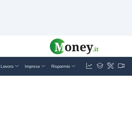
& Lavoro
Imprese
Risparmio