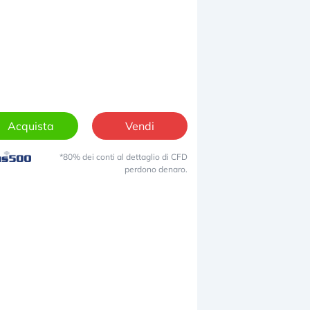
Acquista
Vendi
*80% dei conti al dettaglio di CFD
perdono denaro.