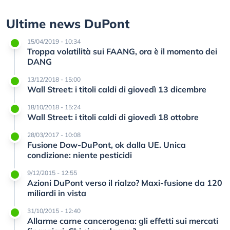
Ultime news DuPont
15/04/2019 - 10:34
Troppa volatilità sui FAANG, ora è il momento dei
DANG
13/12/2018 - 15:00
Wall Street: i titoli caldi di giovedì 13 dicembre
18/10/2018 - 15:24
Wall Street: i titoli caldi di giovedì 18 ottobre
28/03/2017 - 10:08
Fusione Dow-DuPont, ok dalla UE. Unica
condizione: niente pesticidi
9/12/2015 - 12:55
Azioni DuPont verso il rialzo? Maxi-fusione da 120
miliardi in vista
31/10/2015 - 12:40
Allarme carne cancerogena: gli effetti sui mercati