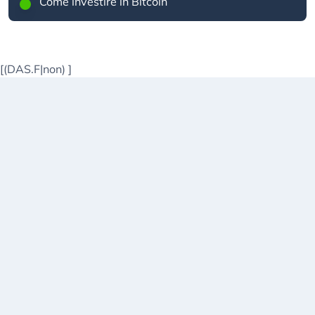
Come investire in Bitcoin
[(DAS.F|non)
]