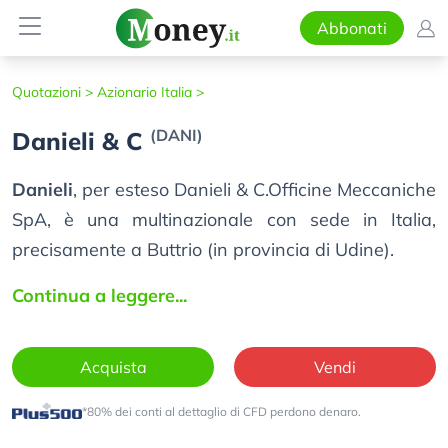
Abbonati
Quotazioni >
Azionario Italia >
(DANI)
Danieli & C
Danieli
, per esteso Danieli & C.Officine Meccaniche
SpA, è una multinazionale con sede in Italia,
precisamente a Buttrio (in provincia di Udine).
Continua a leggere...
Acquista
Vendi
*80% dei conti al dettaglio di CFD perdono denaro.