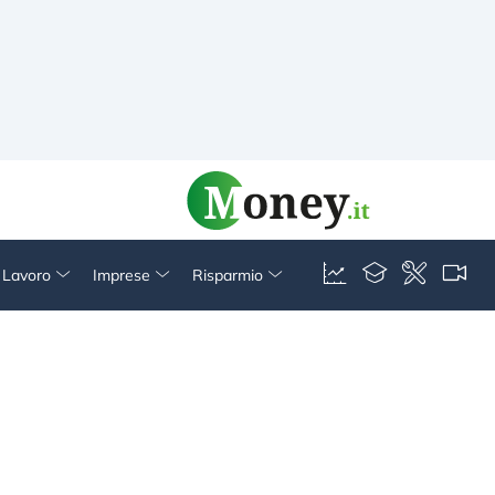
& Lavoro
Imprese
Risparmio