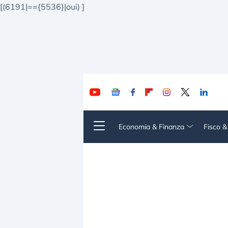
[(6191|=={5536}|oui)
]
Economia & Finanza
Fisco 