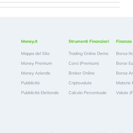
Money.it
Strumenti Finanziari
Finanza 
Mappa del Sito
Trading Online Demo
Borsa It
Money Premium
Corsi (Premium)
Borse E
Money Aziende
Broker Online
Borsa A
Pubblicità
Criptovalute
Materie 
Pubblicità Elettorale
Calcolo Percentuale
Valute (