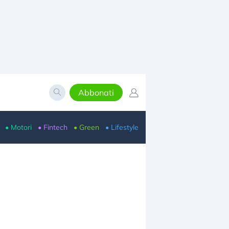
Abbonati
• Motori
• Fintech
• Green
• Lifestyle