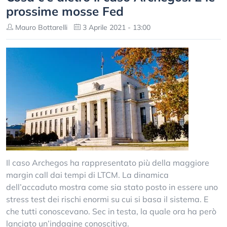
prossime mosse Fed
Mauro Bottarelli
3 Aprile 2021 - 13:00
Il caso Archegos ha rappresentato più della maggiore
margin call dai tempi di LTCM. La dinamica
dell’accaduto mostra come sia stato posto in essere uno
stress test dei rischi enormi su cui si basa il sistema. E
che tutti conoscevano. Sec in testa, la quale ora ha però
lanciato un’indagine conoscitiva.