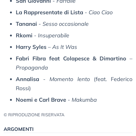
San Giovanni
-
Farfalle
La Rappresentate di Lista
-
Ciao Ciao
Tananai
-
Sesso occasionale
Rkomi
-
Insuperabile
Harry Syles
–
As It Was
Fabri Fibra feat Colapesce & Dimartino
–
Propaganda
Annalisa
-
Momento lento
(feat. Federico
Rossi)
Noemi e Carl Brave
-
Makumba
© RIPRODUZIONE RISERVATA
ARGOMENTI