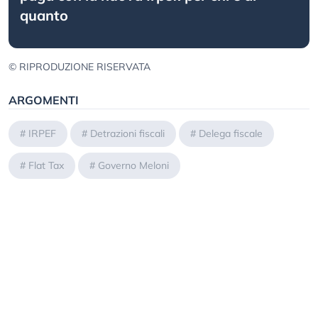
quanto
© RIPRODUZIONE RISERVATA
ARGOMENTI
#
IRPEF
#
Detrazioni fiscali
#
Delega fiscale
#
Flat Tax
#
Governo Meloni