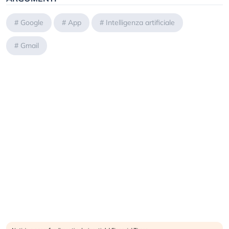
#
Google
#
App
#
Intelligenza artificiale
#
Gmail