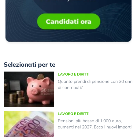
Selezionati per te
LAVORO E DIRITTI
Quanto prendi di pensione con 30 anni
di contributi?
LAVORO E DIRITTI
Pensioni più basse di 1.000 euro,
aumenti nel 2027. Ecco i nuovi importi