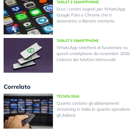
TABLET E SMARTPHONE
Ecco i cestini segreti per WhatsApp,
Google Foto e Chrome che ti
aiuteranno a liberare memoria
TABLET E SMARTPHONE
WhatsApp smetterà di funzionare su
questi smartphone da novembre 2026.
L’elenco dei telefoni interessati
Correlato
TECNOLOGIA
Quanto costano gli abbonamenti
streaming in Italia (e quanto spendono
gli italiani)