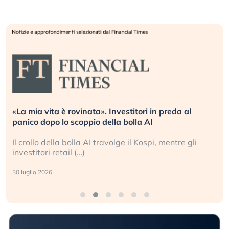
preda al
Quando la finanza pesa più dell’economia
L’America sta ripetendo gli errori del 200
mentre gli
La ricchezza mondiale cresce, ma è sempr
sganciata dall’economia reale. (…)
24 luglio 2026