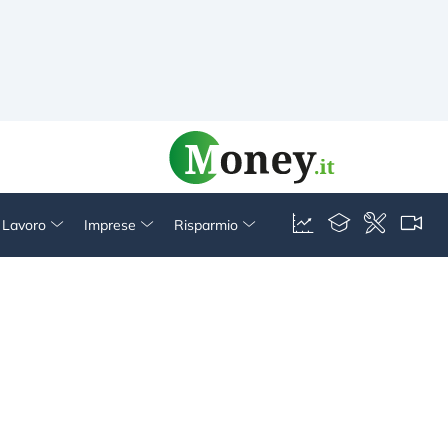
& Lavoro
Imprese
Risparmio