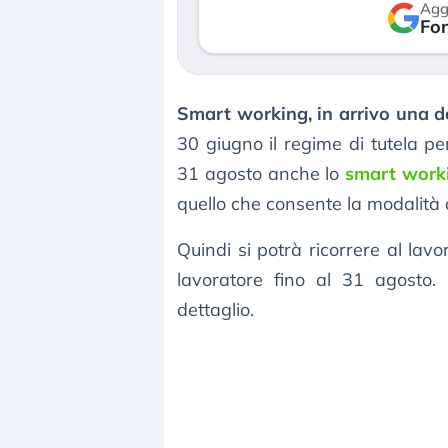
Agg
so le (…)
Fon
30 luglio 2026
gosto 2026
Smart working, in arrivo una d
30 giugno il regime di tutela pe
31 agosto anche lo
smart work
quello che consente la modalità 
Quindi si potrà ricorrere al lav
lavoratore fino al 31 agosto.
dettaglio.