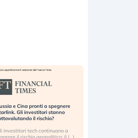
ussia e Cina pronti a spegnere
La grande operazion
tarlink. Gli investitori stanno
insabbiamento sui da
ottovalutando il rischio?
l’AI, spiegata sul Fi
li investitori tech continuano a
Le regole sulla trasp
gnorare il rischio geopolitico: il (…)
sembrano non valere 