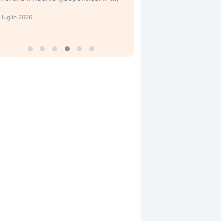
center e le big (…)
 luglio 2026
9 luglio 2026