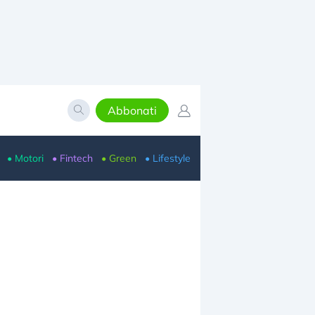
Abbonati
• Motori
• Fintech
• Green
• Lifestyle