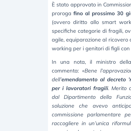
È stato approvato in Commissio
proroga
fino al prossimo 30 giu
(ovvero diritto allo smart wor
specifiche categorie di fragili, o
agile, equiparazione al ricovero 
working per i genitori di figli con 
In una nota, il ministro del
commenta: «
Bene l’approvazio
dell’
emendamento al decreto ’r
per i lavoratori fragili
. Merito 
dal Dipartimento della Funzi
soluzione che avevo anticip
commissione parlamentare per
raccogliere in un’unica riformu