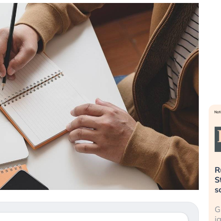
». Investitori
Quando la finanza pesa più
R
o lo scoppio
dell’economia reale. L’America sta
S
ripetendo gli errori del 2008?
s
travolge il
La ricchezza mondiale cresce, ma è
G
itori retail (…)
sempre più sganciata dall’economia
i