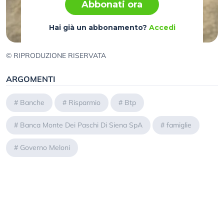
Abbonati ora
Hai già un abbonamento?
Accedi
© RIPRODUZIONE RISERVATA
ARGOMENTI
#
Banche
#
Risparmio
#
Btp
#
Banca Monte Dei Paschi Di Siena SpA
#
famiglie
#
Governo Meloni