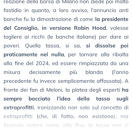
reazione della borsa di Milano non diede poi molto
fastidio in quanto, a loro avviso, l’annuncio anti
banche fu la dimostrazione di come
la presidente
del Consiglio, in versione Robin Hood
, volesse
togliere ai ricchi (le banche italiane) per dare ai
poveri. Quella tassa, si sa,
si dissolse poi
praticamente nel nulla
, per tornare alla ribalta
alla fine del 2024, ed essere rimpiazzata da una
misura decisamente più blanda (l’anno
precedente fu invece semplicemente affossata). A
fronte dei fan di Meloni, la platea degli esperti
ha
sempre bocciato l’idea della tassa sugli
extraprofitti
, ironizzando non solo sul concetto di
extraprofitti
(che, di fatto, non esistono
), ma
facendo notare come, alla fine, la tassa non ci