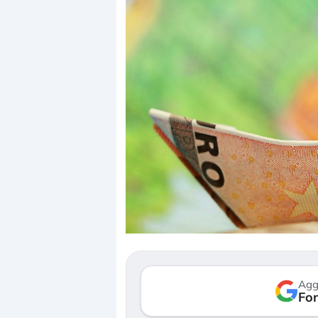
Dalle valutazioni estr
correzione. Cosa sta g
repricing degli asset?
Gli investitori stanno 
mostrando segni di s
Agg
verso le (…)
Fon
3 agosto 2026