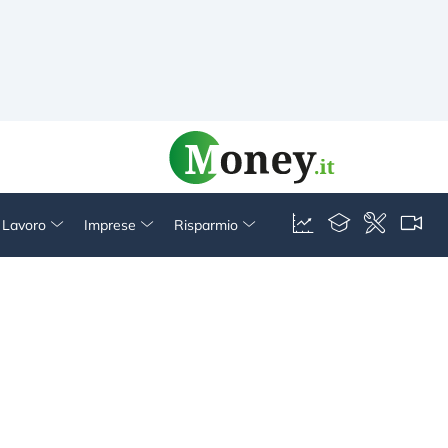
& Lavoro
Imprese
Risparmio