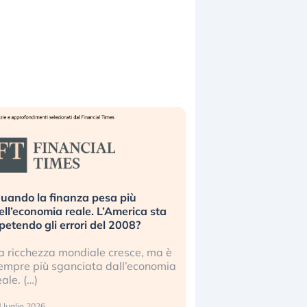
uando la finanza pesa più
Russia e Cina pronti
ell’economia reale. L’America sta
Starlink. Gli investit
ipetendo gli errori del 2008?
sottovalutando il ris
a ricchezza mondiale cresce, ma è
Gli investitori tech c
empre più sganciata dall’economia
ignorare il rischio geop
eale. (…)
17 luglio 2026
 luglio 2026