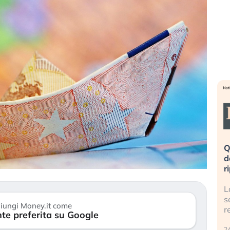
eme alla
«La mia vita è rovinata». Investitori
Q
uidando il
in preda al panico dopo lo scoppio
d
della bolla AI
r
finalmente
Il crollo della bolla AI travolge il
L
tanchezza
Kospi, mentre gli investitori retail (…)
s
iungi Money.it come
r
te preferita su Google
30 luglio 2026
24