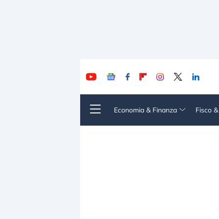
Economia & Finanza
Fisco 