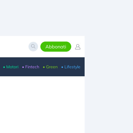
Abbonati
• Motori
• Fintech
• Green
• Lifestyle