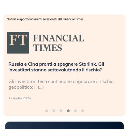
Russia e Cina pronti a spegnere Starlink. Gli
investitori stanno sottovalutando il rischio?
Gli investitori tech continuano a ignorare il rischio
geopolitico: il (…)
17 luglio 2026