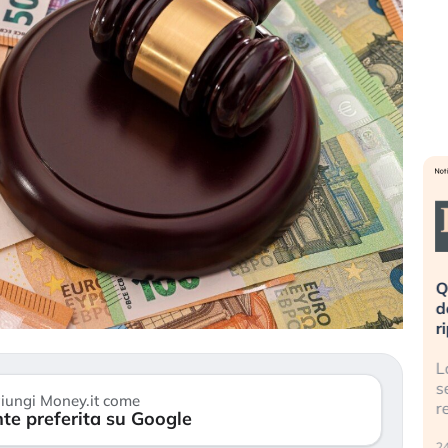
eme alla
«La mia vita è rovinata». Investitori
Q
uidando il
in preda al panico dopo lo scoppio
d
della bolla AI
r
finalmente
Il crollo della bolla AI travolge il
L
tanchezza
Kospi, mentre gli investitori retail (…)
s
iungi Money.it come
r
te preferita su Google
30 luglio 2026
24