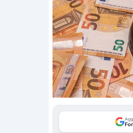
Dalle valutazioni estr
correzione. Cosa sta g
repricing degli asset?
Gli investitori stanno 
mostrando segni di s
Agg
verso le (…)
Fon
3 agosto 2026