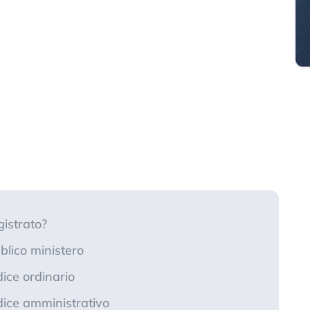
istrato?
lico ministero
ce ordinario
ice amministrativo