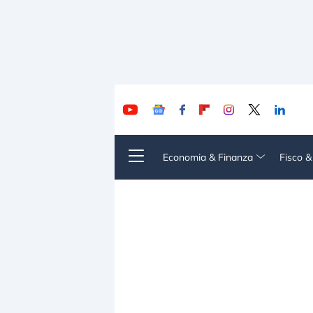
Economia & Finanza
Fisco 