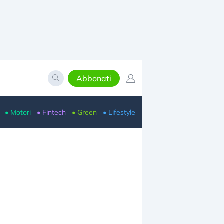
Abbonati
• Motori
• Fintech
• Green
• Lifestyle