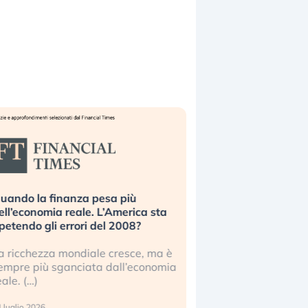
uando la finanza pesa più
Russia e Cina pronti
ell’economia reale. L’America sta
Starlink. Gli investit
ipetendo gli errori del 2008?
sottovalutando il ris
a ricchezza mondiale cresce, ma è
Gli investitori tech c
empre più sganciata dall’economia
ignorare il rischio geop
eale. (…)
17 luglio 2026
 luglio 2026