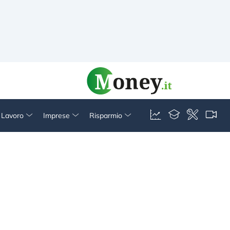
& Lavoro
Imprese
Risparmio